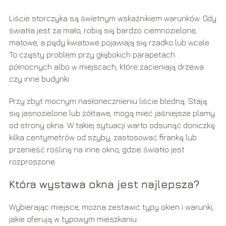
Liście storczyka są świetnym wskaźnikiem warunków. Gdy
światła jest za mało, robią się bardzo ciemnozielone,
matowe, a pędy kwiatowe pojawiają się rzadko lub wcale.
To częsty problem przy głębokich parapetach
północnych albo w miejscach, które zacieniają drzewa
czy inne budynki.
Przy zbyt mocnym nasłonecznieniu liście bledną. Stają
się jasnozielone lub żółtawe, mogą mieć jaśniejsze plamy
od strony okna. W takiej sytuacji warto odsunąć doniczkę
kilka centymetrów od szyby, zastosować firankę lub
przenieść roślinę na inne okno, gdzie światło jest
rozproszone.
Która wystawa okna jest najlepsza?
Wybierając miejsce, można zestawić typy okien i warunki,
jakie oferują w typowym mieszkaniu: