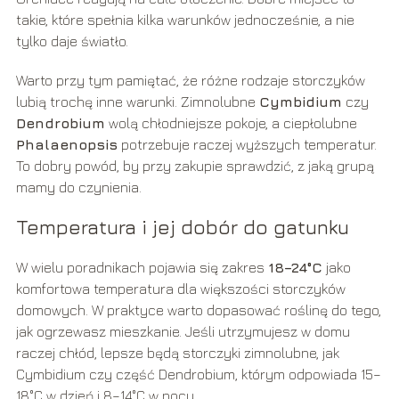
takie, które spełnia kilka warunków jednocześnie, a nie
tylko daje światło.
Warto przy tym pamiętać, że różne rodzaje storczyków
lubią trochę inne warunki. Zimnolubne
Cymbidium
czy
Dendrobium
wolą chłodniejsze pokoje, a ciepłolubne
Phalaenopsis
potrzebuje raczej wyższych temperatur.
To dobry powód, by przy zakupie sprawdzić, z jaką grupą
mamy do czynienia.
Temperatura i jej dobór do gatunku
W wielu poradnikach pojawia się zakres
18–24°C
jako
komfortowa temperatura dla większości storczyków
domowych. W praktyce warto dopasować roślinę do tego,
jak ogrzewasz mieszkanie. Jeśli utrzymujesz w domu
raczej chłód, lepsze będą storczyki zimnolubne, jak
Cymbidium czy część Dendrobium, którym odpowiada 15–
18°C w dzień i 8–14°C w nocy.