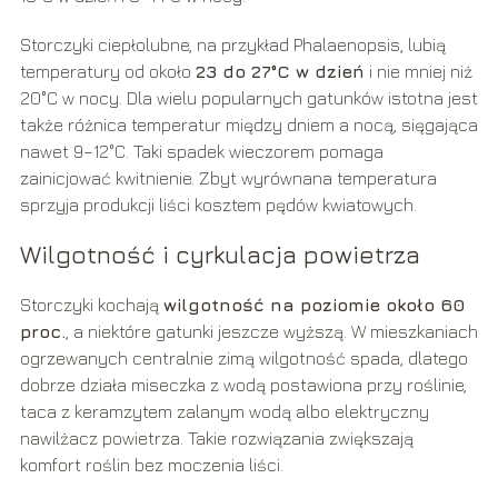
Storczyki ciepłolubne, na przykład Phalaenopsis, lubią
temperatury od około
23 do 27°C w dzień
i nie mniej niż
20°C w nocy. Dla wielu popularnych gatunków istotna jest
także różnica temperatur między dniem a nocą, sięgająca
nawet 9–12°C. Taki spadek wieczorem pomaga
zainicjować kwitnienie. Zbyt wyrównana temperatura
sprzyja produkcji liści kosztem pędów kwiatowych.
Wilgotność i cyrkulacja powietrza
Storczyki kochają
wilgotność na poziomie około 60
proc.
, a niektóre gatunki jeszcze wyższą. W mieszkaniach
ogrzewanych centralnie zimą wilgotność spada, dlatego
dobrze działa miseczka z wodą postawiona przy roślinie,
taca z keramzytem zalanym wodą albo elektryczny
nawilżacz powietrza. Takie rozwiązania zwiększają
komfort roślin bez moczenia liści.