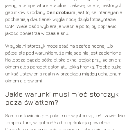
jasny, a temperatura stabilna. Ciekawą zaletą niektórych
gatunków z rodziny
Dendrobium
jest to, że intensywnie
pochłaniają dwutlenek węgla nocą dzięki fotosyntezie
CAM. Wiele osób wybiera je właśnie po to, by poprawić
jakość powietrza w czasie snu.
W sypialni storczyk może stać na szafce nocnej lub
półce, ale pod warunkiem, że miejsce nie jest zacienione.
Najlepsza będzie półka blisko okna, stojak przy ścianie z
oknem albo parapet osłonięty lekką firanką. Trzeba tylko
unikać ustawienia roślin w przeciągu między uchylonym
oknem a drzwiami.
Jakie warunki musi mieć storczyk
poza światłem?
Samo ustawienie przy oknie nie wystarczy, jeśli zawiedzie
temperatura, wilgotność albo cyrkulacja powietrza.
Orchidee reagują na całe otoczenie. Dobre miejsce to