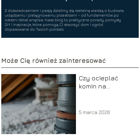
Z doświadczeniem i pasją dzielimy się rzetelną wiedzą o budowie,
urządzaniu i pielęgnowaniu przestrzeni – od fundamentów po
ostatni detal wnętrza. Nasz blog to praktyczne porady, pomysły
DIY i inspiracje, które pomogą Ci stworzyć dom i ogród
dopasowane do Twoich potrzeb.
Może Cię również zainteresować
Czy ocieplać
komin na
poddaszu
nieużytkowym?
5 marca 2026