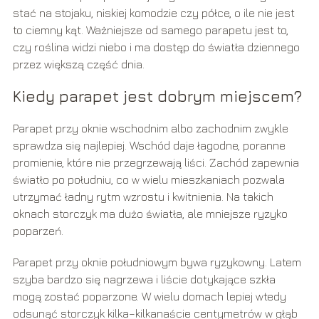
stać na stojaku, niskiej komodzie czy półce, o ile nie jest
to ciemny kąt. Ważniejsze od samego parapetu jest to,
czy roślina widzi niebo i ma dostęp do światła dziennego
przez większą część dnia.
Kiedy parapet jest dobrym miejscem?
Parapet przy oknie wschodnim albo zachodnim zwykle
sprawdza się najlepiej. Wschód daje łagodne, poranne
promienie, które nie przegrzewają liści. Zachód zapewnia
światło po południu, co w wielu mieszkaniach pozwala
utrzymać ładny rytm wzrostu i kwitnienia. Na takich
oknach storczyk ma dużo światła, ale mniejsze ryzyko
poparzeń.
Parapet przy oknie południowym bywa ryzykowny. Latem
szyba bardzo się nagrzewa i liście dotykające szkła
mogą zostać poparzone. W wielu domach lepiej wtedy
odsunąć storczyk kilka–kilkanaście centymetrów w głąb