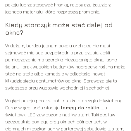
pokoju lub zastosować firankę, roletę czy żaluzje z
jasnego materiału, które rozproszą promienie.
Kiedy storczyk może stać dalej od
okna?
W dużym, bardzo jasnym pokoju orchidea nie musi
zajmować miejsca bezpośrednio przy szybie. Jeśli
pomieszczenie ma szerokie, niezasłonięte okna, jasne
ściany i brak wysokich budynków naprzeciw, roślina może
stać na stole albo komodzie w odległości nawet
kilkudziesięciu centymetrów od okna. Sprawdza się to
zwłaszcza przy wystawie wschodniej i zachodniej.
W głębi pokoju poradzi sobie także storczyk doświetlany.
Coraz więcej osób stosuje
lampy do roślin
lub
świetlówki LED zawieszone nad kwiatami. Taki zestaw
szczególnie pomaga przy oknach północnych, w
ciemnych mieszkaniach w parterowej zabudowie lub tam,