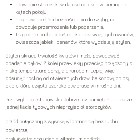
stawianie storczyków daleko od okna w ciemnych
kątach pokoju,
przysuwanie liści bezpośrednio do szyby, co
powoduje przemrożenia lub poparzenia,
trzymanie orchidei tuż obok dojrzewających owoców,
zwłaszcza jabłek i bananów, które wydzielają etylen.
Etylen skraca trwałość kwiatów i może powodować
opadanie pąków. Z kolei przewlekły przeciąg połączony z
niską temperaturą sprzyja chorobom. Lepiej więc
odsunąć roślinę od otwieranych drzwi balkonowych czy
okien, które często szeroko otwierasz w mroźne dni.
Przy wyborze stanowiska dobrze też pamiętać o jeszcze
jednej liście typowych nieprzyjaciół storczyków:
chłód połączony z wysoką wilgotnością bez ruchu
powietrza,
brak światła przy ciągle wilgotnym podłożu,