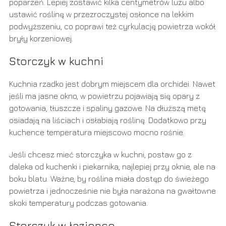
poparzeń. Lepiej zostawić kilka centymetrów luzu albo
ustawić roślinę w przezroczystej osłonce na lekkim
podwyższeniu, co poprawi też cyrkulację powietrza wokół
bryły korzeniowej.
Storczyk w kuchni
Kuchnia rzadko jest dobrym miejscem dla orchidei. Nawet
jeśli ma jasne okno, w powietrzu pojawiają się opary z
gotowania, tłuszcze i spaliny gazowe. Na dłuższą metę
osiadają na liściach i osłabiają roślinę. Dodatkowo przy
kuchence temperatura miejscowo mocno rośnie.
Jeśli chcesz mieć storczyka w kuchni, postaw go z
daleka od kuchenki i piekarnika, najlepiej przy oknie, ale na
boku blatu. Ważne, by roślina miała dostęp do świeżego
powietrza i jednocześnie nie była narażona na gwałtowne
skoki temperatury podczas gotowania.
Storczyk w łazience