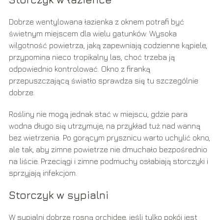
Dobrze wentylowana łazienka z oknem potrafi być
świetnym miejscem dla wielu gatunków. Wysoka
wilgotność powietrza, jaką zapewniają codzienne kąpiele,
przypomina nieco tropikalny las, choć trzeba ją
odpowiednio kontrolować. Okno z firanką
przepuszczającą światło sprawdza się tu szczególnie
dobrze.
Rośliny nie mogą jednak stać w miejscu, gdzie para
wodna długo się utrzymuje, na przykład tuż nad wanną
bez wietrzenia. Po gorącym prysznicu warto uchylić okno,
ale tak, aby zimne powietrze nie dmuchało bezpośrednio
na liście. Przeciągi i zimne podmuchy osłabiają storczyki i
sprzyjają infekcjom.
Storczyk w sypialni
W sypialni dobrze rosną orchidee, jeśli tylko pokój jest