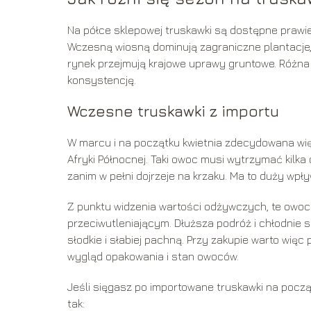
Na półce sklepowej truskawki są dostępne prawie 
Wczesną wiosną dominują zagraniczne plantacje, 
rynek przejmują krajowe uprawy gruntowe. Różna 
konsystencję.
Wczesne truskawki z importu
W marcu i na początku kwietnia zdecydowana wię
Afryki Północnej. Taki owoc musi wytrzymać kilka 
zanim w pełni dojrzeje na krzaku. Ma to duży wpł
Z punktu widzenia wartości odżywczych, te owo
przeciwutleniającym. Dłuższa podróż i chłodnie sp
słodkie i słabiej pachną. Przy zakupie warto więc 
wygląd opakowania i stan owoców.
Jeśli sięgasz po importowane truskawki na pocz
tak: