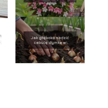
prawidłowo
pielęgnować?
m
Jak głęboko sadzić
k
cebulę dymkę w
.
ogródku?