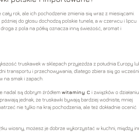
cały rok, ale ich pochodzenie zmienia się wraz z miesiącami.
później do głosu dochodzą polskie tunele, a w czerwcu i lipcu
droga z pola na półkę oznacza inną świeżość, aromat i
kszość truskawek w sklepach przyjeżdża z południa Europy lu
dni transportu i przechowywania, dlatego zbiera się go wcześni
yw na smak i zapach.
ce nadal są dobrym źródłem
witaminy C
i związków o działaniu
rawiają jednak, że truskawki bywają bardziej wodniste, mniej
patrzeć nie tylko na kraj pochodzenia, ale też dokładnie ocenić
ątku wiosny, możesz je dobrze wykorzystać w kuchni, między i