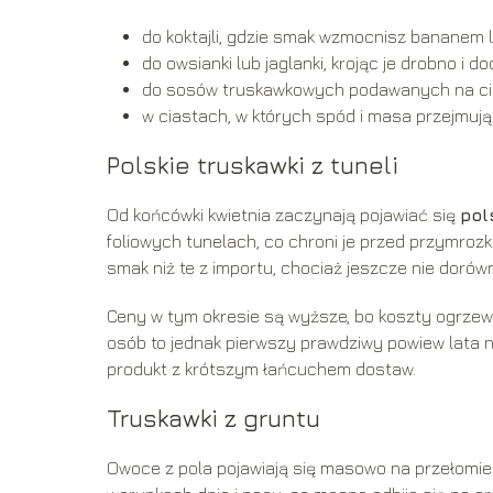
do koktajli, gdzie smak wzmocnisz bananem l
do owsianki lub jaglanki, krojąc je drobno i d
do sosów truskawkowych podawanych na ci
w ciastach, w których spód i masa przejmują
Polskie truskawki z tuneli
Od końcówki kwietnia zaczynają pojawiać się
pol
foliowych tunelach, co chroni je przed przymroz
smak niż te z importu, chociaż jeszcze nie dor
Ceny w tym okresie są wyższe, bo koszty ogrzewan
osób to jednak pierwszy prawdziwy powiew lata na
produkt z krótszym łańcuchem dostaw.
Truskawki z gruntu
Owoce z pola pojawiają się masowo na przełomie