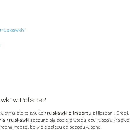
truskawki?
?
awki w Polsce?
wietniu, ale to zwykle
truskawki z importu
z Hiszpanii, Grecji,
na truskawki
zaczyna się dopiero wtedy, gdy ruszają krajowe
rochę inaczej, bo wiele zależy od pogody wiosną.