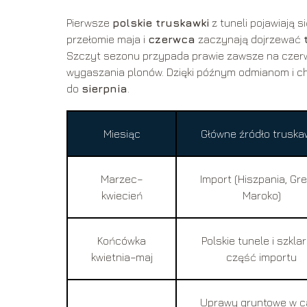
Pierwsze
polskie truskawki
z tuneli pojawiają 
przełomie maja i
czerwca
zaczynają dojrzewać
Szczyt sezonu przypada prawie zawsze na czer
wygaszania plonów. Dzięki późnym odmianom i ch
do
sierpnia
.
Miesiąc
Główne źródło truska
Marzec–
Import (Hiszpania, Gre
kwiecień
Maroko)
Końcówka
Polskie tunele i szklar
kwietnia–maj
część importu
Uprawy gruntowe w ca