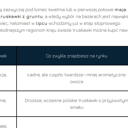
się zazwyczaj pod koniec kwietnia lub w pierwszej połowie
maja
truskawki z gruntu
, a wtedy wybór na bazarach jest najwięk
wiec, natomiast w
lipcu
wchodzimy już w etap stopniowego
łodniejszym regionom kraju świeże truskawki można kupić naw
wek
Co zwykle znajdziesz na rynku
cja,
Ładne, ale często twardsze i mniej aromatyczne
owoce
nie,
Droższe, wczesne polskie truskawki o przyzwoity
smaku
łej