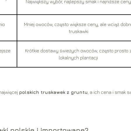
Największy wybór, najlepszy smak i najniższe ceny
nio
Mniej owoców, często większe ceny, ale wciąż dobr
truskawki
ejsze
Krótkie dostawy świeżych owoców, często prosto 
lokalnych plantacji
najwięcej
polskich truskawek z gruntu
, a ich cena i smak s
wki polskie i importowane?