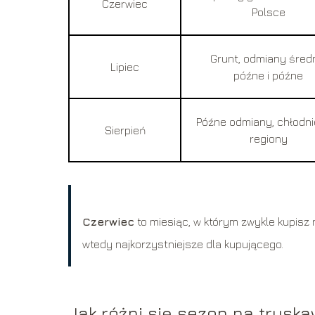
Czerwiec
Polsce
Grunt, odmiany śred
Lipiec
późne i późne
Późne odmiany, chłodni
Sierpień
regiony
Czerwiec
to miesiąc, w którym zwykle kupisz 
wtedy najkorzystniejsze dla kupującego.
Jak różni się sezon na truska