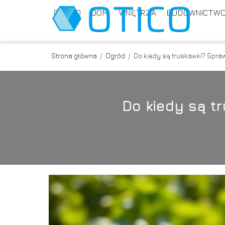
OGRÓD
DOM
WNĘTRZA
BUDOWNICTW
Strona główna
/
Ogród
/
Do kiedy są truskawki? Spraw
Do kiedy są t