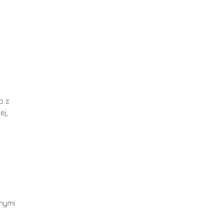
b z
ej,
nnymi