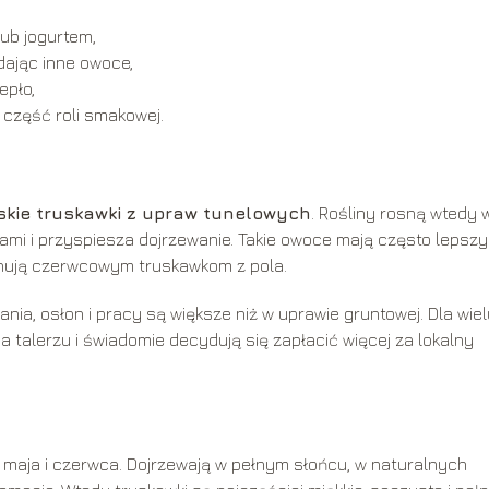
ub jogurtem,
odając inne owoce,
epło,
 część roli smakowej.
skie truskawki z upraw tunelowych
. Rośliny rosną wtedy 
kami i przyspiesza dojrzewanie. Takie owoce mają często lepszy
ównują czerwcowym truskawkom z pola.
ia, osłon i pracy są większe niż w uprawie gruntowej. Dla wiel
 talerzu i świadomie decydują się zapłacić więcej za lokalny
 maja i czerwca. Dojrzewają w pełnym słońcu, w naturalnych