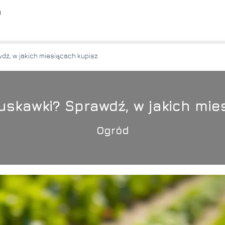
O
dź, w jakich miesiącach kupisz
ruskawki? Sprawdź, w jakich mie
Ogród