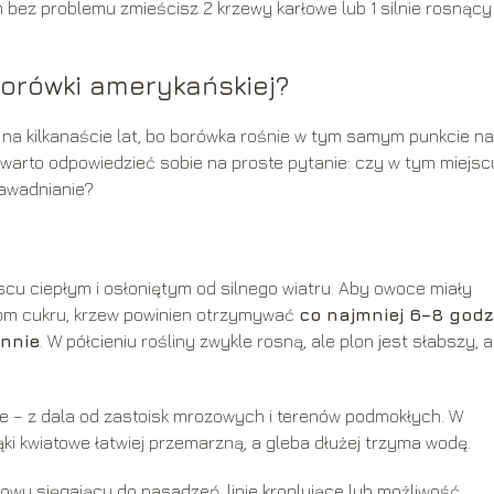
 bez problemu zmieścisz 2 krzewy karłowe lub 1 silnie rosnący
borówki amerykańskiej?
 na kilkanaście lat, bo borówka rośnie w tym samym punkcie n
arto odpowiedzieć sobie na proste pytanie: czy w tym miejsc
nawadnianie?
scu ciepłym i osłoniętym od silnego wiatru. Aby owoce miały
iom cukru, krzew powinien otrzymywać
co najmniej 6–8 godz
nnie
. W półcieniu rośliny zwykle rosną, ale plon jest słabszy, a
e – z dala od zastoisk mrozowych i terenów podmokłych. W
ki kwiatowe łatwiej przemarzną, a gleba dłużej trzyma wodę.
owy sięgający do nasadzeń, linie kroplujące lub możliwość