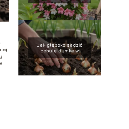
prawidłowo
pielęgnować?
a
Jak głęboko sadzić
nej
cebulę dymkę w
y
ogródku?
ei