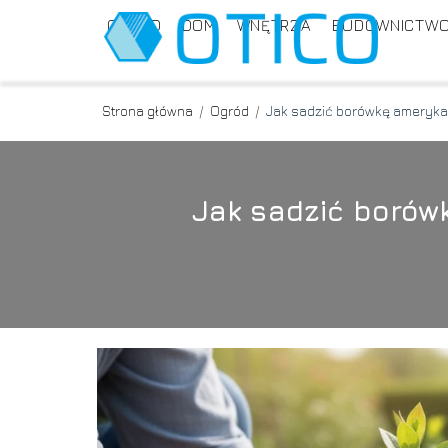
OGRÓD
DOM
WNĘTRZA
BUDOWNICTW
Strona główna
/
Ogród
/
Jak sadzić borówkę ameryka
Jak sadzić borów