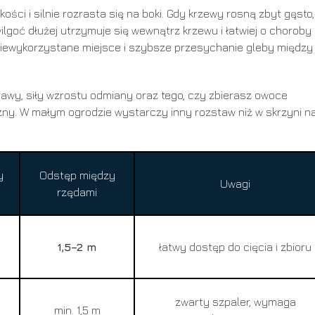
ci i silnie rozrasta się na boki. Gdy krzewy rosną zbyt gęsto,
 wilgoć dłużej utrzymuje się wewnątrz krzewu i łatwiej o choroby
niewykorzystane miejsce i szybsze przesychanie gleby między
wy, siły wzrostu odmiany oraz tego, czy zbierasz owoce
zny. W małym ogrodzie wystarczy inny rozstaw niż w skrzyni n
y
Odstęp między
Uwagi
rzędami
1,5–2 m
łatwy dostęp do cięcia i zbioru
zwarty szpaler, wymaga
min. 1,5 m