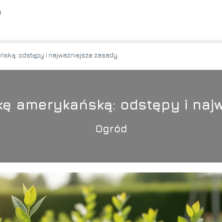
O
ńską: odstępy i najważniejsze zasady
kę amerykańską: odstępy i naj
Ogród