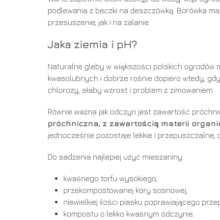
podlewania z beczki na deszczówkę. Borówka m
przesuszenie, jak i na zalanie.
Jaka ziemia i pH?
Naturalne gleby w większości polskich ogrodów 
kwasolubnych i dobrze rośnie dopiero wtedy, gd
chlorozy, słaby wzrost i problem z zimowaniem.
Równie ważna jak odczyn jest zawartość próchni
próchniczna, z zawartością materii organi
jednocześnie pozostaje lekkie i przepuszczalne, 
Do sadzenia najlepiej użyć mieszaniny:
kwaśnego torfu wysokiego,
przekompostowanej kory sosnowej,
niewielkiej ilości piasku poprawiającego prz
kompostu o lekko kwaśnym odczynie.