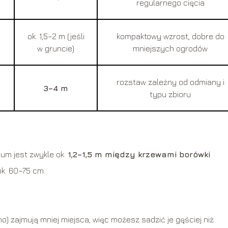
regularnego cięcia
ok. 1,5–2 m (jeśli
kompaktowy wzrost, dobre do
w gruncie)
mniejszych ogrodów
rozstaw zależny od odmiany i
3–4 m
typu zbioru
m jest zwykle ok.
1,2–1,5 m między krzewami borówki
ok. 60–75 cm.
ino) zajmują mniej miejsca, więc możesz sadzić je gęściej niż