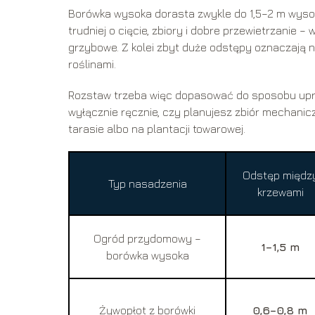
Borówka wysoka dorasta zwykle do 1,5–2 m wysokoś
trudniej o cięcie, zbiory i dobre przewietrzanie –
grzybowe. Z kolei zbyt duże odstępy oznaczają 
roślinami.
Rozstaw trzeba więc dopasować do sposobu upra
wyłącznie ręcznie, czy planujesz zbiór mechanic
tarasie albo na plantacji towarowej.
Odstęp międz
Typ nasadzenia
krzewami
Ogród przydomowy –
1–1,5 m
borówka wysoka
Żywopłot z borówki
0,6–0,8 m