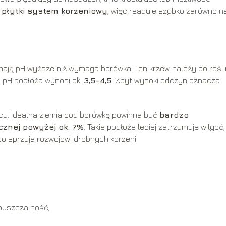
a
płytki system korzeniowy
, więc reaguje szybko zarówno n
mają pH wyższe niż wymaga borówka. Ten krzew należy do rośli
y pH podłoża wynosi ok.
3,5–4,5
. Zbyt wysoki odczyn oznacza
cy. Idealna ziemia pod borówkę powinna być
bardzo
cznej powyżej ok. 7%
. Takie podłoże lepiej zatrzymuje wilgoć,
co sprzyja rozwojowi drobnych korzeni.
epuszczalność,