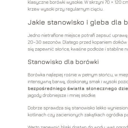
klasyczne borówki wysokie. W skrzyni 70 × 120 cm
krzew wysoki przy regularnym cięciu.
Jakie stanowisko i gleba dla 
Jedno nietrafione miejsce potrafi zepsuć uprawę
20–30 sezonów. Dlatego przed kopaniem dołków w
się zapewnić słońce, kwaśne podłoże i stabilne 
Stanowisko dla borówki
Borówka najlepiej rośnie w pełnym słońcu, w miej
intensywną barwę, doskonały smak i wysoki poz
bezpośredniego światła słonecznego dzie
jagody drobniejsze i mniej słodkie.
Dobrze sprawdza się stanowisko lekko wyniesion
kotlinach czy zacienionych zakątkach ogródka pą
Warto zapewnić bliski dostęp do wody: wąż ogrod