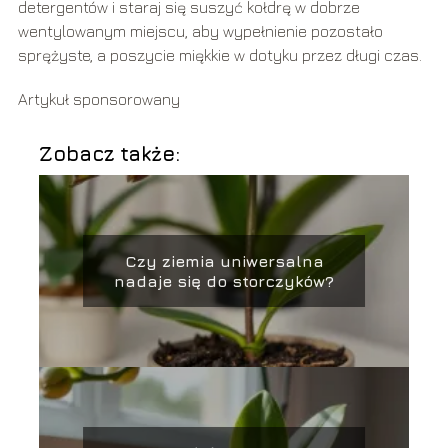
detergentów i staraj się suszyć kołdrę w dobrze
wentylowanym miejscu, aby wypełnienie pozostało
sprężyste, a poszycie miękkie w dotyku przez długi czas.
Artykuł sponsorowany
Zobacz także:
Czy ziemia uniwersalna
nadaje się do storczyków?