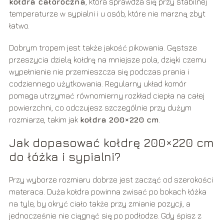
kołdra całoroczna
, która sprawdza się przy stabilnej
temperaturze w sypialni i u osób, które nie marzną zbyt
łatwo.
Dobrym tropem jest także jakość pikowania. Gęstsze
przeszycia dzielą kołdrę na mniejsze pola, dzięki czemu
wypełnienie nie przemieszcza się podczas prania i
codziennego użytkowania. Regularny układ komór
pomaga utrzymać równomierny rozkład ciepła na całej
powierzchni, co odczujesz szczególnie przy dużym
rozmiarze, takim jak
kołdra 200×220 cm
.
Jak dopasować kołdrę 200×220 cm
do łóżka i sypialni?
Przy wyborze rozmiaru dobrze jest zacząć od szerokości
materaca. Duża kołdra powinna zwisać po bokach łóżka
na tyle, by okryć ciało także przy zmianie pozycji, a
jednocześnie nie ciągnąć się po podłodze. Gdy śpisz z