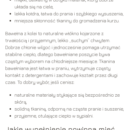
układa się na ciele,
lekka kołdra, łatwa do prania i szybkiego wysuszenia,
mniejsza skłonność tkaniny do gromadzenia kurzu.
Bawełna z kolei to naturalne włókno kojarzone z
trwałością i przyjemnym, lekko „suchym” chwytem.
Dobrze chłonie wilgoć i jednocześnie pomaga utrzymać
stabilne ciepło, dlatego bawełniane poszycie bywa
częstym wyborem na chłodniejsze miesiące. Tkanina
bawełniana jest łatwa w praniu, wytrzymuje częsty
kontakt z detergentami i zachowuje kształt przez długi
czas. To dobry wybór, jeśli cenisz:
naturalne materiały stykające się bezpośrednio ze
skórą,
solidną tkaninę, odporną na częste pranie i suszenie,
przyjemne, otulające ciepło w sypialni.
Jakie wypełnienie powinna mieć