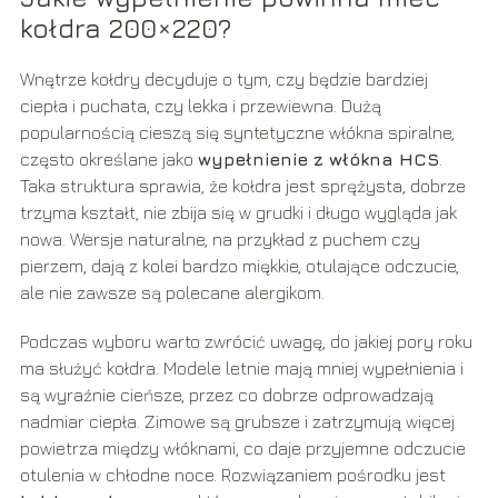
kołdra 200×220?
Wnętrze kołdry decyduje o tym, czy będzie bardziej
ciepła i puchata, czy lekka i przewiewna. Dużą
popularnością cieszą się syntetyczne włókna spiralne,
często określane jako
wypełnienie z włókna HCS
.
Taka struktura sprawia, że kołdra jest sprężysta, dobrze
trzyma kształt, nie zbija się w grudki i długo wygląda jak
nowa. Wersje naturalne, na przykład z puchem czy
pierzem, dają z kolei bardzo miękkie, otulające odczucie,
ale nie zawsze są polecane alergikom.
Podczas wyboru warto zwrócić uwagę, do jakiej pory roku
ma służyć kołdra. Modele letnie mają mniej wypełnienia i
są wyraźnie cieńsze, przez co dobrze odprowadzają
nadmiar ciepła. Zimowe są grubsze i zatrzymują więcej
powietrza między włóknami, co daje przyjemne odczucie
otulenia w chłodne noce. Rozwiązaniem pośrodku jest