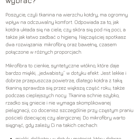
wybrać?
Poszycie, czyli tkanina na wierzchu kołdry, ma ogromny
wpływ na odczuwalny komfort. Odpowiada za to, jak
kołdra układa się na ciele, czy skóra się pod nią poci, a
także jak łatwo zadbać o higienę. Najczęściej spotkasz
dwa rozwiązania: mikrofibrę oraz bawełnę, czasem
połączone w różnych proporcjach.
Mikrofibra to cienkie, syntetyczne włókno, które daje
bardzo miękki, „jedwabisty” w dotyku efekt. Jest lekkie i
dobrze przepuszcza powietrze, dlatego kołdra z taką
tkaniną sprawdza się przez większą część roku, także
podczas cieplejszych nocy. Tkanina schnie szybko,
rzadko się gniecie i nie wymaga skomplikowanej
pielęgnacji, co docenisz szczególnie przy częstym praniu
pościeli dziecięcej czy alergicznej. Do mikrofibry warto
sięgnąć, gdy zależy Ci na takich cechach:
miękki, delikatny w dotyku materiał, który dobrze