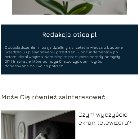
Redakcja otico.pl
Z doświadczeniem i pasją dzielimy się rzetelną wiedzą o budowie,
urządzaniu i pielęgnowaniu przestrzeni – od fundamentów po
ostatni detal wnętrza. Nasz blog to praktyczne porady, pomysły
DIY i inspiracje, które pomogą Ci stworzyć dom i ogród
dopasowane do Twoich potrzeb.
Może Cię również zainteresować
Czym wyczyścić
ekran telewizora?