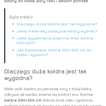
kołdry do łóżka, pory roku i swoich potrzeb.
Spis treści:
Dlaczego duża kołdra jest tak wygodna?
Jakie materiały poszycia kołdry wybrać?
Jakie wypełnienie powinna mieć kołdra
200×220?
Jak dopasować kołdrę 200×220 cm do
łóżka i sypialni?
Dlaczego duża kołdra jest tak
wygodna?
Wiele osób dopiero po pierwszej nocy z dużą kołdrą
odkrywa, jak bardzo zmienia się komfort snu. Rozmiar
kołdra 200×220 cm
dobrze otula ciało i ogranicza
problem odsłoniętych pleców czy stóp, nawet gdy często