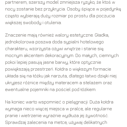
partnerem, szerszy model zmniejsza ryzyko, że ktoś w
nocy zostanie bez przykrycia. Osoby śpiące w pojedynkę
często wybierają duży rozmiar po prostu dla poczucia
większej swobody i otulenia.
Znaczenie mają również walory estetyczne. Gładka,
jednokolorowa poszwa doda sypialni hotelowego
charakteru, wzorzysta ożywi wnętrze i stanie się
mocnym akcentem dekoracyjnym. Do małych, ciemnych
pokoi lepiej pasują jasne barwy, które optycznie
powiększają przestrzeń. Kołdra o większym formacie
układa się na łóżku jak narzuta, dlatego łatwo dzięki niej
ukryjesz różnice między materacem a stelażem oraz
ewentualne pojemniki na pościel pod łóżkiem.
Na koniec warto wspomnieć o pielęgnacji. Duża kołdra
wymaga nieco więcej miejsca w pralce, ale regularne
pranie i wietrzenie wyraźnie wydłuża jej żywotność.
Sprawdzaj zalecenia na metce, używaj delikatnych