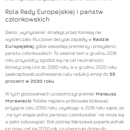
Rola Rady Europejskiej i państw
członkowskich
Samo „wymyślenie” strategii przez Komisję nie
wystarczało. Kluczowe decyzje zapadły w
Radzie
Europejskiej
, gdzie zasiadają premierzy i prezydenci
państw członkowskich. To właśnie tam w grudniu 2019
roku przywódcy zgodzili się na cel neutralności
klimatycznej Unii do 2050 roku, a w grudniu 2020 roku
zaakceptowali podniesienie celu redukcji emisji do
55
procent w 2030 roku
.
W tych głosowaniach uczestniczył premier
Mateusz
Morawiecki
. Polska najpierw próbowała blokować
przyjęcie celu 2050 roku, uzyskując w 2019 roku zapis, że
„na tym etapie jedno państwo członkowskie” nie może się
w pełni zobowiązać. Rok później Warszawa poparła jednak
już nowy cel na 2030 rok, co otworzyło drogę do