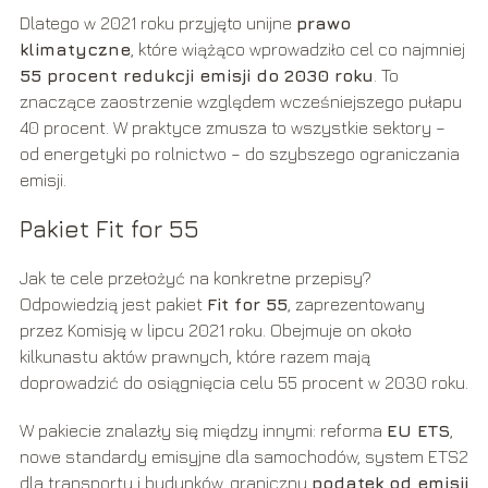
Dlatego w 2021 roku przyjęto unijne
prawo
klimatyczne
, które wiążąco wprowadziło cel co najmniej
55 procent redukcji emisji do 2030 roku
. To
znaczące zaostrzenie względem wcześniejszego pułapu
40 procent. W praktyce zmusza to wszystkie sektory –
od energetyki po rolnictwo – do szybszego ograniczania
emisji.
Pakiet Fit for 55
Jak te cele przełożyć na konkretne przepisy?
Odpowiedzią jest pakiet
Fit for 55
, zaprezentowany
przez Komisję w lipcu 2021 roku. Obejmuje on około
kilkunastu aktów prawnych, które razem mają
doprowadzić do osiągnięcia celu 55 procent w 2030 roku.
W pakiecie znalazły się między innymi: reforma
EU ETS
,
nowe standardy emisyjne dla samochodów, system ETS2
dla transportu i budynków, graniczny
podatek od emisji