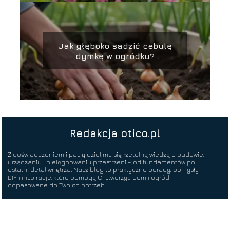
Jak głęboko sadzić cebulę
dymkę w ogródku?
Redakcja otico.pl
Z doświadczeniem i pasją dzielimy się rzetelną wiedzą o budowie,
urządzaniu i pielęgnowaniu przestrzeni – od fundamentów po
ostatni detal wnętrza. Nasz blog to praktyczne porady, pomysły
DIY i inspiracje, które pomogą Ci stworzyć dom i ogród
dopasowane do Twoich potrzeb.