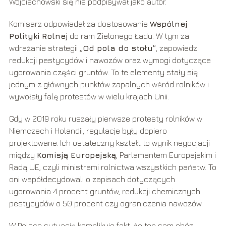
Wojciechowski się nie podpisywał jako autor.
Komisarz odpowiadał za dostosowanie
Wspólnej
Polityki Rolnej
do ram Zielonego Ładu. W tym za
wdrażanie strategii
„Od pola do stołu”
, zapowiedzi
redukcji pestycydów i nawozów oraz wymogi dotyczące
ugorowania części gruntów. To te elementy stały się
jednym z głównych punktów zapalnych wśród rolników i
wywołały falę protestów w wielu krajach Unii.
Gdy w 2019 roku ruszały pierwsze protesty rolników w
Niemczech i Holandii, regulacje były dopiero
projektowane. Ich ostateczny kształt to wynik negocjacji
między
Komisją Europejską
, Parlamentem Europejskim i
Radą UE, czyli ministrami rolnictwa wszystkich państw. To
oni współdecydowali o zapisach dotyczących
ugorowania 4 procent gruntów, redukcji chemicznych
pestycydów o 50 procent czy ograniczenia nawozów.
W Polsce sytuację komplikuje fakt, że ten sam obóz