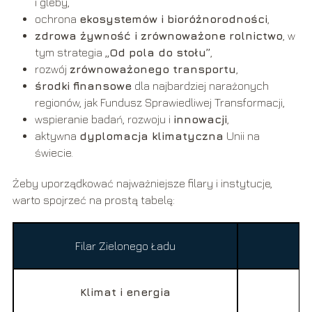
i gleby,
ochrona
ekosystemów i bioróżnorodności
,
zdrowa żywność i zrównoważone rolnictwo
, w
tym strategia
„Od pola do stołu”
,
rozwój
zrównoważonego transportu
,
środki finansowe
dla najbardziej narażonych
regionów, jak Fundusz Sprawiedliwej Transformacji,
wspieranie badań, rozwoju i
innowacji
,
aktywna
dyplomacja klimatyczna
Unii na
świecie.
Żeby uporządkować najważniejsze filary i instytucje,
warto spojrzeć na prostą tabelę:
Filar Zielonego Ładu
Klimat i energia
pr