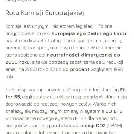
Rola Komisji Europejskiej
Komisja jest unijnym „inicjatorem legislacji”. To ona
przygotowała projekt
Europejskiego Zielonego Ładu
i
nadała mu kształt strategii obejmującej klimat, energię,
przemysł, transport, rolnictwo i finanse. W dokumencie
jasno zapisano cel
neutralności klimatycznej do
2050 roku
, a także potrzebę zaostrzenia celu redukcji
emisji na 2030 rok z 40 do
55 procent
względem 1990
roku.
To Komisja zaproponowała później pakiet legislacyjny
Fit
for 55
, czyli zestaw dyrektyw i rozporządzeń, które mają
doprowadzić do realizacji nowych celów. Wśród nich
znalazły się między innymi zmiany w systemie
EU ETS
,
wprowadzenie nowego systemu ETS2 dla transportu i
budynków, graniczny
podatek od emisji CO2
(CBAM)
oraz regulacje dotyczące transportu i budownictwa.