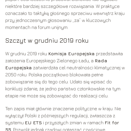
niektóre bardziej szczegółowe rozwiązania. W praktyce
oznaczało to taktykę głośnego sprzeciwu wewnątrz kraju
przy jednoczesnym głosowaniu „za” w kluczowych
momentach na forum unijnym.
Szczyt w grudniu 2019 roku
W grudniu 2019 roku
Komisja Europejska
przedstawiła
założenia Europejskiego Zielonego Ładu, a
Rada
Europejska
zatwierdziła cel neutralności klimatycznej w
2050 roku. Polska początkowo blokowała pełne
zobowiązanie się do tego celu. Udało się wpisać do
konkluzji zdanie, że jedno państwo członkowskie na tym
etapie nie może się zobowiązać do realizacji celu.
Ten zapis miał głównie znaczenie polityczne w kraju. Nie
wyłączył Polski z późniejszych regulacji, zwłaszcza z
systemu
EU ETS
i przyszłych zmian w ramach
Fit for
55
. Pozwolił jednak rządowi ogłaszać częściowe