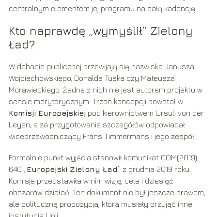
centralnym elementem jej programu na całą kadencję.
Kto naprawdę „wymyślił” Zielony
Ład?
W debacie publicznej przewijają się nazwiska Janusza
Wojciechowskiego, Donalda Tuska czy Mateusza
Morawieckiego. Żadne z nich nie jest autorem projektu w
sensie merytorycznym. Trzon koncepcji powstał w
Komisji Europejskiej
pod kierownictwem Ursuli von der
Leyen, a za przygotowanie szczegółów odpowiadał
wiceprzewodniczący Frans Timmermans i jego zespół.
Formalnie punkt wyjścia stanowił komunikat COM(2019)
640 „
Europejski Zielony Ład
” z grudnia 2019 roku.
Komisja przedstawiła w nim wizję, cele i dziesięć
obszarów działań. Ten dokument nie był jeszcze prawem,
ale polityczną propozycją, którą musiały przyjąć inne
instytucje Unii.