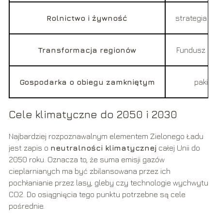
Rolnictwo i żywność
strategia „
Transformacja regionów
Fundusz Spr
Gospodarka o obiegu zamkniętym
pakiet
Cele klimatyczne do 2050 i 2030
Najbardziej rozpoznawalnym elementem Zielonego Ładu
jest zapis o
neutralności klimatycznej
całej Unii do
2050 roku. Oznacza to, że suma emisji gazów
cieplarnianych ma być zbilansowana przez ich
pochłanianie przez lasy, gleby czy technologie wychwytu
CO2. Do osiągnięcia tego punktu potrzebne są cele
pośrednie.