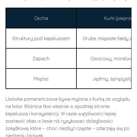
Cecha
Kurki (pieprznik
Struktury pod kapeluszem
Grube, mięsiste fałdy zb
Zapach
Owocowy, morelowy, 
Miąższ
Jędrny, sprężysty, 
Lisówka pomarańczowa bywa mylona z kurką ze względu
na kolor. Różnica tkwi właśnie w spodniej stronie
kapelusza i konsystencji. W razie wątpliwości lepiej
zostawić okaz w lesie niż ryzykować dolegliwości
żołądkowe, które – choć niezbyt częste – zdarzają się po
zjedzeniu lisówek.