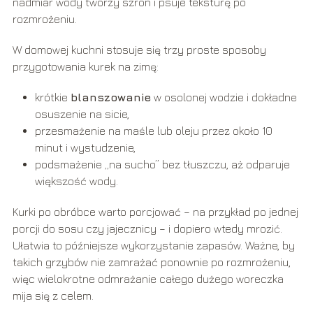
nadmiar wody tworzy szron i psuje teksturę po
rozmrożeniu.
W domowej kuchni stosuje się trzy proste sposoby
przygotowania kurek na zimę:
krótkie
blanszowanie
w osolonej wodzie i dokładne
osuszenie na sicie,
przesmażenie na maśle lub oleju przez około 10
minut i wystudzenie,
podsmażenie „na sucho” bez tłuszczu, aż odparuje
większość wody.
Kurki po obróbce warto porcjować – na przykład po jednej
porcji do sosu czy jajecznicy – i dopiero wtedy mrozić.
Ułatwia to późniejsze wykorzystanie zapasów. Ważne, by
takich grzybów nie zamrażać ponownie po rozmrożeniu,
więc wielokrotne odmrażanie całego dużego woreczka
mija się z celem.