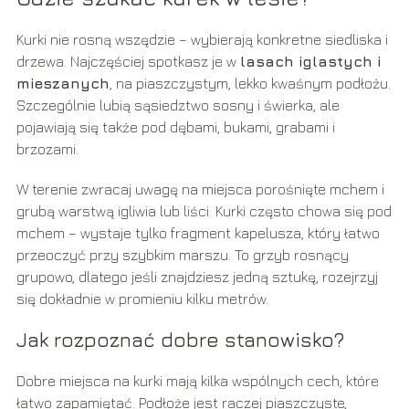
Kurki nie rosną wszędzie – wybierają konkretne siedliska i
drzewa. Najczęściej spotkasz je w
lasach iglastych i
mieszanych
, na piaszczystym, lekko kwaśnym podłożu.
Szczególnie lubią sąsiedztwo sosny i świerka, ale
pojawiają się także pod dębami, bukami, grabami i
brzozami.
W terenie zwracaj uwagę na miejsca porośnięte mchem i
grubą warstwą igliwia lub liści. Kurki często chowa się pod
mchem – wystaje tylko fragment kapelusza, który łatwo
przeoczyć przy szybkim marszu. To grzyb rosnący
grupowo, dlatego jeśli znajdziesz jedną sztukę, rozejrzyj
się dokładnie w promieniu kilku metrów.
Jak rozpoznać dobre stanowisko?
Dobre miejsca na kurki mają kilka wspólnych cech, które
łatwo zapamiętać. Podłoże jest raczej piaszczyste,