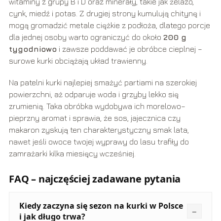
witaminy z grupy B i D oraz minerały, takie jak żelazo,
cynk, miedź i potas. Z drugiej strony kumulują chitynę i
mogą gromadzić metale ciężkie z podłoża, dlatego porcje
dla jednej osoby warto ograniczyć do około
200 g
tygodniowo
i zawsze poddawać je obróbce cieplnej –
surowe kurki obciążają układ trawienny.
Na patelni kurki najlepiej smażyć partiami na szerokiej
powierzchni, aż odparuje woda i grzyby lekko się
zrumienią. Taka obróbka wydobywa ich morelowo–
pieprzny aromat i sprawia, że sos, jajecznica czy
makaron zyskują ten charakterystyczny smak lata,
nawet jeśli owoce twojej wyprawy do lasu trafiły do
zamrażarki kilka miesięcy wcześniej.
FAQ – najczęściej zadawane pytania
Kiedy zaczyna się sezon na kurki w Polsce
i jak długo trwa?