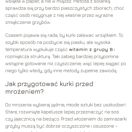
wsiąkła w papier, a nie w miąższ. Metoda z solanką
sprawdza się przy bardzo piaszczystych zbiorach, choć
część osób rezygnuje z niej właśnie przez wyraźne
zmiękczenie grzybów.
Czasem pojawia się rada, by kurki zalewać wrzątkiem. To
szybki sposób na pozbycie się piasku, ale wysoka
temperatura wypłukuje część
witamin z grupy B
i
rozmiękcza strukturę. Taki zabieg bardziej przypomina
wstępne gotowanie niż czyszczenie, więc lepiej sięgać po
niego tylko wtedy, gdy inne metody zupełnie zawiodą.
Jak przygotować kurki przed
mrożeniem?
Do mrożenia wybieraj jędrne, młode sztuki bez uszkodzeń.
Stare, rozwinięte kapelusze lepiej przeznaczyć na sos
czy jajecznicę na bieżąco. Przed włożeniem do zamrażarki
grzyby muszą być dobrze oczyszczone i osuszone –