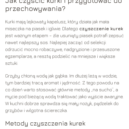
Jak czyścić kurki i przygotować do
przechowywania?
Kurki mają lejkowaty kapelusz, który działa jak mała
miseczka na piasek i igliwie. Dlatego
czyszczenie kurek
jest ważnym etapem – źle usunięty piasek potrafi zepsuć
nawet najlepszy sos. Najlepiej zacząć od selekcji:
odrzucić mocno robaczywe, nadgryzione i przesuszone
egzemplarze, a resztę podzielić na mniejsze i większe
sztuki.
Grzyby chłoną wodę jak gąbka. Im dłużej leżą w wodzie,
tym bardziej tracą aromat i jędrność. Z tego powodu na
co dzień warto stosować głównie metody „na sucho”, a
mycie pod bieżącą wodą traktować jako wyjście awaryjne.
W kuchni dobrze sprawdza się mały nożyk, pędzelek do
grzybów i wilgotna ściereczka.
Metody czyszczenia kurek