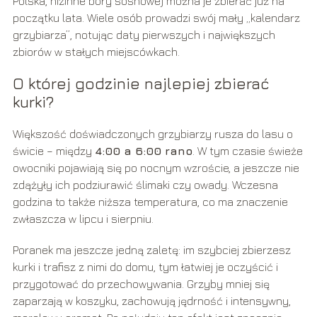
Polska, nizinne bory sosnowe) można je zbierać już na
początku lata. Wiele osób prowadzi swój mały „kalendarz
grzybiarza”, notując daty pierwszych i największych
zbiorów w stałych miejscówkach.
O której godzinie najlepiej zbierać
kurki?
Większość doświadczonych grzybiarzy rusza do lasu o
świcie – między
4:00 a 6:00 rano
. W tym czasie świeże
owocniki pojawiają się po nocnym wzroście, a jeszcze nie
zdążyły ich podziurawić ślimaki czy owady. Wczesna
godzina to także niższa temperatura, co ma znaczenie
zwłaszcza w lipcu i sierpniu.
Poranek ma jeszcze jedną zaletę: im szybciej zbierzesz
kurki i trafisz z nimi do domu, tym łatwiej je oczyścić i
przygotować do przechowywania. Grzyby mniej się
zaparzają w koszyku, zachowują jędrność i intensywny,