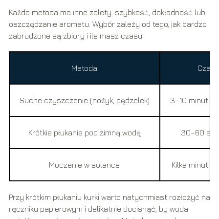
Każda metoda ma inne zalety: szybkość, dokładność lub
oszczędzanie aromatu. Wybór zależy od tego, jak bardzo
zabrudzone są zbiory i ile masz czasu:
Metoda
Czas
Suche czyszczenie (nożyk, pędzelek)
3–10 minut na
Krótkie płukanie pod zimną wodą
30–60 se
Moczenie w solance
Kilka minut na
Przy krótkim płukaniu kurki warto natychmiast rozłożyć na
ręczniku papierowym i delikatnie docisnąć, by woda