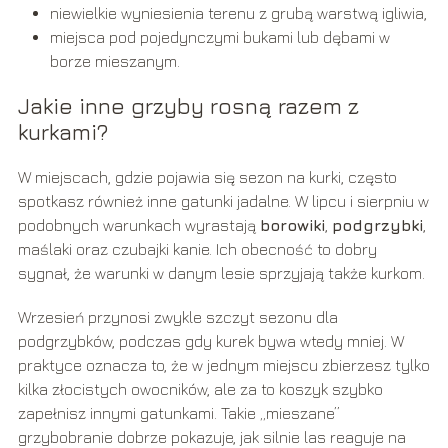
niewielkie wyniesienia terenu z grubą warstwą igliwia,
miejsca pod pojedynczymi bukami lub dębami w
borze mieszanym.
Jakie inne grzyby rosną razem z
kurkami?
W miejscach, gdzie pojawia się sezon na kurki, często
spotkasz również inne gatunki jadalne. W lipcu i sierpniu w
podobnych warunkach wyrastają
borowiki
,
podgrzybki
,
maślaki oraz czubajki kanie. Ich obecność to dobry
sygnał, że warunki w danym lesie sprzyjają także kurkom.
Wrzesień przynosi zwykle szczyt sezonu dla
podgrzybków, podczas gdy kurek bywa wtedy mniej. W
praktyce oznacza to, że w jednym miejscu zbierzesz tylko
kilka złocistych owocników, ale za to koszyk szybko
zapełnisz innymi gatunkami. Takie „mieszane”
grzybobranie dobrze pokazuje, jak silnie las reaguje na