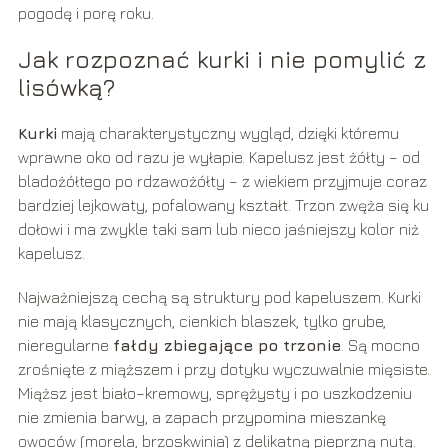
pogodę i porę roku.
Jak rozpoznać kurki i nie pomylić z
lisówką?
Kurki
mają charakterystyczny wygląd, dzięki któremu
wprawne oko od razu je wyłapie. Kapelusz jest żółty – od
bladożółtego po rdzawożółty – z wiekiem przyjmuje coraz
bardziej lejkowaty, pofalowany kształt. Trzon zwęża się ku
dołowi i ma zwykle taki sam lub nieco jaśniejszy kolor niż
kapelusz.
Najważniejszą cechą są struktury pod kapeluszem. Kurki
nie mają klasycznych, cienkich blaszek, tylko grube,
nieregularne
fałdy zbiegające po trzonie
. Są mocno
zrośnięte z miąższem i przy dotyku wyczuwalnie mięsiste.
Miąższ jest biało–kremowy, sprężysty i po uszkodzeniu
nie zmienia barwy, a zapach przypomina mieszankę
owoców (morela, brzoskwinia) z delikatną pieprzną nutą.