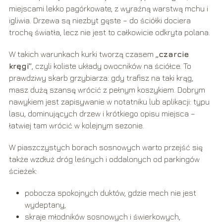
miejscami lekko pagórkowate, z wyraźną warstwą mchu i
igliwia. Drzewa są niezbyt gęste – do ściółki dociera
trochę światła, lecz nie jest to całkowicie odkryta polana.
W takich warunkach kurki tworzą czasem
„czarcie
kręgi”
, czyli koliste układy owocników na ściółce. To
prawdziwy skarb grzybiarza: gdy trafisz na taki krąg,
masz dużą szansę wrócić z pełnym koszykiem. Dobrym
nawykiem jest zapisywanie w notatniku lub aplikacji: typu
lasu, dominujących drzew i krótkiego opisu miejsca –
łatwiej tam wrócić w kolejnym sezonie.
W piaszczystych borach sosnowych warto przejść się
także wzdłuż dróg leśnych i oddalonych od parkingów
ścieżek:
pobocza spokojnych duktów, gdzie mech nie jest
wydeptany,
skraje młodników sosnowych i świerkowych,