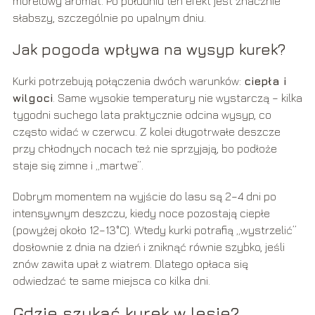
morelowy aromat. Po południu ten efekt jest znacznie
słabszy, szczególnie po upalnym dniu.
Jak pogoda wpływa na wysyp kurek?
Kurki potrzebują połączenia dwóch warunków:
ciepła i
wilgoci
. Same wysokie temperatury nie wystarczą – kilka
tygodni suchego lata praktycznie odcina wysyp, co
często widać w czerwcu. Z kolei długotrwałe deszcze
przy chłodnych nocach też nie sprzyjają, bo podłoże
staje się zimne i „martwe”.
Dobrym momentem na wyjście do lasu są 2–4 dni po
intensywnym deszczu, kiedy noce pozostają ciepłe
(powyżej około 12–13°C). Wtedy kurki potrafią „wystrzelić”
dosłownie z dnia na dzień i zniknąć równie szybko, jeśli
znów zawita upał z wiatrem. Dlatego opłaca się
odwiedzać te same miejsca co kilka dni.
Gdzie szukać kurek w lesie?