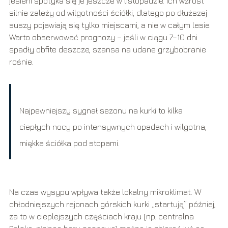
jesieni spotyka się je jeszcze w listopadzie. Ich wzrost
silnie zależy od wilgotności ściółki, dlatego po dłuższej
suszy pojawiają się tylko miejscami, a nie w całym lesie.
Warto obserwować prognozy – jeśli w ciągu 7–10 dni
spadły obfite deszcze, szansa na udane grzybobranie
rośnie.
Najpewniejszy sygnał sezonu na kurki to kilka
ciepłych nocy po intensywnych opadach i wilgotna,
miękka ściółka pod stopami.
Na czas wysypu wpływa także lokalny mikroklimat. W
chłodniejszych rejonach górskich kurki „startują” później,
za to w cieplejszych częściach kraju (np. centralna