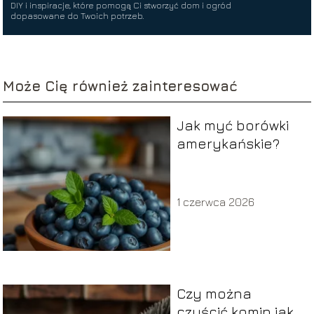
DIY i inspiracje, które pomogą Ci stworzyć dom i ogród
dopasowane do Twoich potrzeb.
Może Cię również zainteresować
Jak myć borówki
amerykańskie?
1 czerwca 2026
Czy można
czyścić komin jak