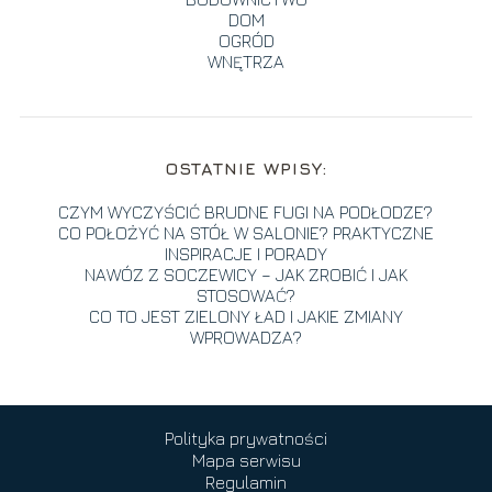
DOM
OGRÓD
WNĘTRZA
OSTATNIE WPISY:
CZYM WYCZYŚCIĆ BRUDNE FUGI NA PODŁODZE?
CO POŁOŻYĆ NA STÓŁ W SALONIE? PRAKTYCZNE
INSPIRACJE I PORADY
NAWÓZ Z SOCZEWICY – JAK ZROBIĆ I JAK
STOSOWAĆ?
CO TO JEST ZIELONY ŁAD I JAKIE ZMIANY
WPROWADZA?
Polityka prywatności
Mapa serwisu
Regulamin