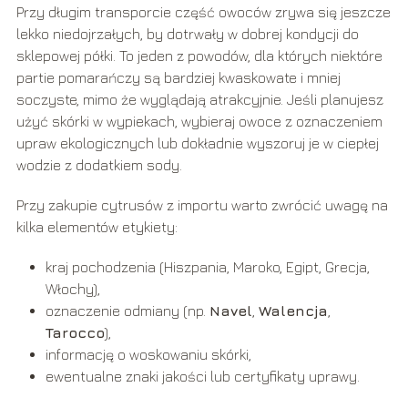
Przy długim transporcie część owoców zrywa się jeszcze
lekko niedojrzałych, by dotrwały w dobrej kondycji do
sklepowej półki. To jeden z powodów, dla których niektóre
partie pomarańczy są bardziej kwaskowate i mniej
soczyste, mimo że wyglądają atrakcyjnie. Jeśli planujesz
użyć skórki w wypiekach, wybieraj owoce z oznaczeniem
upraw ekologicznych lub dokładnie wyszoruj je w ciepłej
wodzie z dodatkiem sody.
Przy zakupie cytrusów z importu warto zwrócić uwagę na
kilka elementów etykiety:
kraj pochodzenia (Hiszpania, Maroko, Egipt, Grecja,
Włochy),
oznaczenie odmiany (np.
Navel
,
Walencja
,
Tarocco
),
informację o woskowaniu skórki,
ewentualne znaki jakości lub certyfikaty uprawy.