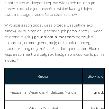
plantacjach w Hiszpanii czy we Włoszech na jednym
drzewie potrafią jednocześnie wisieć kwiaty i dojrzałe
owoce, dlatego przedłuża to czas zbiorów.
W Polsce sezon odczuwasz przede wszystkim jako
zimowy wysyp tanich i pachnących pomarańczy. Owoce
zbierane między
grudniem a marcem
są zwykle
najbardziej aromatyczne, mają dużo soku i lepszy
stosunek ceny do jakości niż te dostępne latem. Skoro
więc sezon nie trwa cały rok, kiedy naprawdę warto po nie
sięgać?
Region
Główny okre
Hiszpania (Walencja, Andaluzja, Murcja)
grudzie
Włochy (Sycylia)
listopad