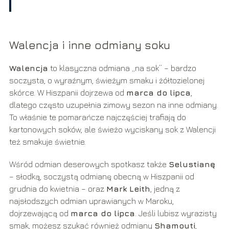
Walencja i inne odmiany soku
Walencja
to klasyczna odmiana „na sok” – bardzo
soczysta, o wyraźnym, świeżym smaku i żółtozielonej
skórce. W Hiszpanii dojrzewa od
marca do lipca
,
dlatego często uzupełnia zimowy sezon na inne odmiany.
To właśnie te pomarańcze najczęściej trafiają do
kartonowych soków, ale świeżo wyciskany sok z Walencji
też smakuje świetnie.
Wśród odmian deserowych spotkasz także
Selustianę
– słodką, soczystą odmianę obecną w Hiszpanii od
grudnia do kwietnia – oraz
Mark Leith
, jedną z
najsłodszych odmian uprawianych w Maroku,
dojrzewającą od
marca do lipca
. Jeśli lubisz wyrazisty
smak, możesz szukać również odmiany
Shamouti
,