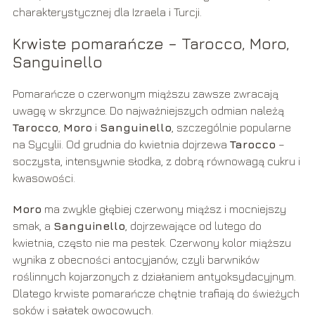
charakterystycznej dla Izraela i Turcji.
Krwiste pomarańcze – Tarocco, Moro,
Sanguinello
Pomarańcze o czerwonym miąższu zawsze zwracają
uwagę w skrzynce. Do najważniejszych odmian należą
Tarocco
,
Moro
i
Sanguinello
, szczególnie popularne
na Sycylii. Od grudnia do kwietnia dojrzewa
Tarocco
–
soczysta, intensywnie słodka, z dobrą równowagą cukru i
kwasowości.
Moro
ma zwykle głębiej czerwony miąższ i mocniejszy
smak, a
Sanguinello
, dojrzewające od lutego do
kwietnia, często nie ma pestek. Czerwony kolor miąższu
wynika z obecności antocyjanów, czyli barwników
roślinnych kojarzonych z działaniem antyoksydacyjnym.
Dlatego krwiste pomarańcze chętnie trafiają do świeżych
soków i sałatek owocowych.