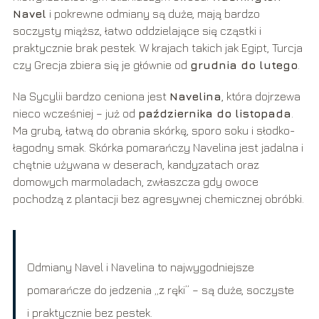
Navel
i pokrewne odmiany są duże, mają bardzo
soczysty miąższ, łatwo oddzielające się cząstki i
praktycznie brak pestek. W krajach takich jak Egipt, Turcja
czy Grecja zbiera się je głównie od
grudnia do lutego
.
Na Sycylii bardzo ceniona jest
Navelina
, która dojrzewa
nieco wcześniej – już od
października do listopada
.
Ma grubą, łatwą do obrania skórkę, sporo soku i słodko-
łagodny smak. Skórka pomarańczy Navelina jest jadalna i
chętnie używana w deserach, kandyzatach oraz
domowych marmoladach, zwłaszcza gdy owoce
pochodzą z plantacji bez agresywnej chemicznej obróbki.
Odmiany Navel i Navelina to najwygodniejsze
pomarańcze do jedzenia „z ręki” – są duże, soczyste
i praktycznie bez pestek.