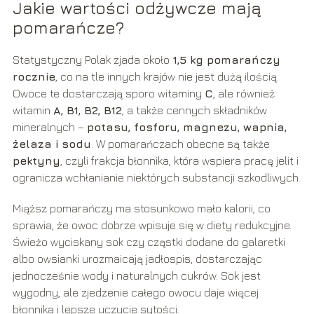
Jakie wartości odżywcze mają
pomarańcze?
Statystyczny Polak zjada około
1,5 kg pomarańczy
rocznie
, co na tle innych krajów nie jest dużą ilością.
Owoce te dostarczają sporo witaminy
C
, ale również
witamin
A, B1, B2, B12
, a także cennych składników
mineralnych –
potasu, fosforu, magnezu, wapnia,
żelaza i sodu
. W pomarańczach obecne są także
pektyny
, czyli frakcja błonnika, która wspiera pracę jelit i
ogranicza wchłanianie niektórych substancji szkodliwych.
Miąższ pomarańczy ma stosunkowo mało kalorii, co
sprawia, że owoc dobrze wpisuje się w diety redukcyjne.
Świeżo wyciskany sok czy cząstki dodane do galaretki
albo owsianki urozmaicają jadłospis, dostarczając
jednocześnie wody i naturalnych cukrów. Sok jest
wygodny, ale zjedzenie całego owocu daje więcej
błonnika i lepsze uczucie sytości.