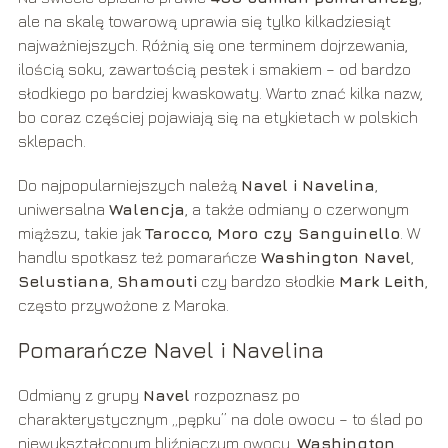
ale na skalę towarową uprawia się tylko kilkadziesiąt
najważniejszych. Różnią się one terminem dojrzewania,
ilością soku, zawartością pestek i smakiem – od bardzo
słodkiego po bardziej kwaskowaty. Warto znać kilka nazw,
bo coraz częściej pojawiają się na etykietach w polskich
sklepach.
Do najpopularniejszych należą
Navel i Navelina
,
uniwersalna
Walencja
, a także odmiany o czerwonym
miąższu, takie jak
Tarocco, Moro czy Sanguinello
. W
handlu spotkasz też pomarańcze
Washington Navel
,
Selustiana
,
Shamouti
czy bardzo słodkie
Mark Leith
,
często przywożone z Maroka.
Pomarańcze Navel i Navelina
Odmiany z grupy
Navel
rozpoznasz po
charakterystycznym „pępku” na dole owocu – to ślad po
niewykształconym bliźniaczym owocu.
Washington