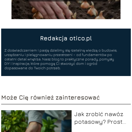
Redakcja otico.pl
Z doświadczeniem i pasją dzielimy się rzetelną wiedzą o budowie,
urządzaniu i pielęgnowaniu przestrzeni – od fundamentów po
ostatni detal wnętrza. Nasz blog to praktyczne porady, pomysły
DIY i inspiracje, które pomogą Ci stworzyć dom i ogród
dopasowane do Twoich potrzeb.
Może Cię również zainteresować
Jak zrobić nawóz
potasowy? Prosty
domowy sposób