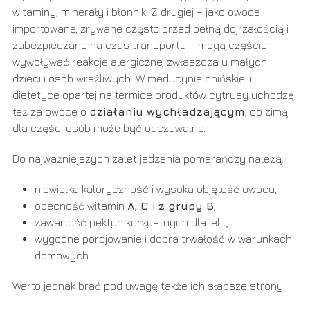
witaminy, minerały i błonnik. Z drugiej – jako owoce
importowane, zrywane często przed pełną dojrzałością i
zabezpieczane na czas transportu – mogą częściej
wywoływać reakcje alergiczne, zwłaszcza u małych
dzieci i osób wrażliwych. W medycynie chińskiej i
dietetyce opartej na termice produktów cytrusy uchodzą
też za owoce o
działaniu wychładzającym
, co zimą
dla części osób może być odczuwalne.
Do najważniejszych zalet jedzenia pomarańczy należą:
niewielka kaloryczność i wysoka objętość owocu,
obecność witamin
A, C i z grupy B
,
zawartość pektyn korzystnych dla jelit,
wygodne porcjowanie i dobra trwałość w warunkach
domowych.
Warto jednak brać pod uwagę także ich słabsze strony: