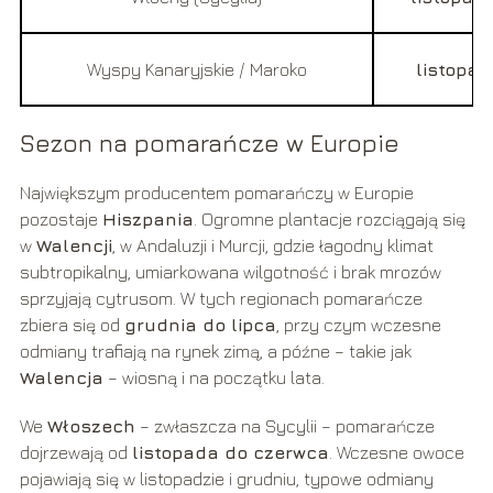
Wyspy Kanaryjskie / Maroko
listopa
Sezon na pomarańcze w Europie
Największym producentem pomarańczy w Europie
pozostaje
Hiszpania
. Ogromne plantacje rozciągają się
w
Walencji
, w Andaluzji i Murcji, gdzie łagodny klimat
subtropikalny, umiarkowana wilgotność i brak mrozów
sprzyjają cytrusom. W tych regionach pomarańcze
zbiera się od
grudnia do lipca
, przy czym wczesne
odmiany trafiają na rynek zimą, a późne – takie jak
Walencja
– wiosną i na początku lata.
We
Włoszech
– zwłaszcza na Sycylii – pomarańcze
dojrzewają od
listopada do czerwca
. Wczesne owoce
pojawiają się w listopadzie i grudniu, typowe odmiany