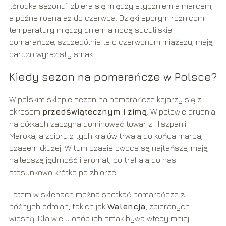
„środka sezonu” zbiera się między styczniem a marcem,
a późne rosną aż do czerwca. Dzięki sporym różnicom
temperatury między dniem a nocą sycylijskie
pomarańcze, szczególnie te o czerwonym miąższu, mają
bardzo wyrazisty smak.
Kiedy sezon na pomarańcze w Polsce?
W polskim sklepie sezon na pomarańcze kojarzy się z
okresem
przedświątecznym i zimą
. W połowie grudnia
na półkach zaczyna dominować towar z Hiszpanii i
Maroka, a zbiory z tych krajów trwają do końca marca,
czasem dłużej. W tym czasie owoce są najtańsze, mają
najlepszą jędrność i aromat, bo trafiają do nas
stosunkowo krótko po zbiorze.
Latem w sklepach można spotkać pomarańcze z
późnych odmian, takich jak
Walencja
, zbieranych
wiosną. Dla wielu osób ich smak bywa wtedy mniej