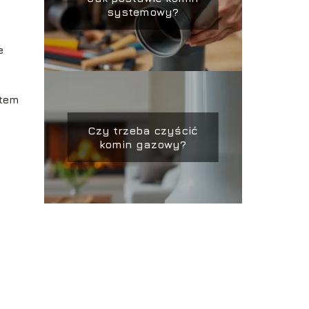
systemowy?
e
stem
Czy trzeba czyścić
komin gazowy?