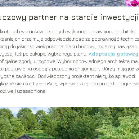
uczowy partner na starcie inwestycji
kretnych warunków lokalnych wykonuje uprawniony architekt
łaśnie on przejmuje odpowiedzialność za poprawność technicz
pimy do jakichkolwiek prac na placu budowy, musimy nawiązać
zwyczaj tuż po zakupie wybranego planu.
Adaptacja gotoweg
 oficjalne zgody urzędowe. Wybór odpowiedniego architekta ma
to postawić na osobę z polecenia znajomych, którzy mają już z
tyczne zawiłości. Doświadczony projektant nie tylko sprawdzi
wykazać się elastycznością, wprowadzając do projektu sugero
ożliwe i uzasadnione.