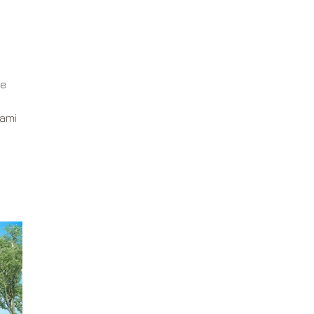
ne
cami