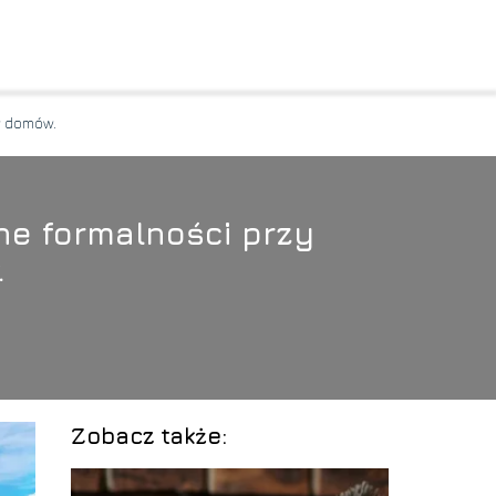
w domów.
dne formalności przy
.
Zobacz także: