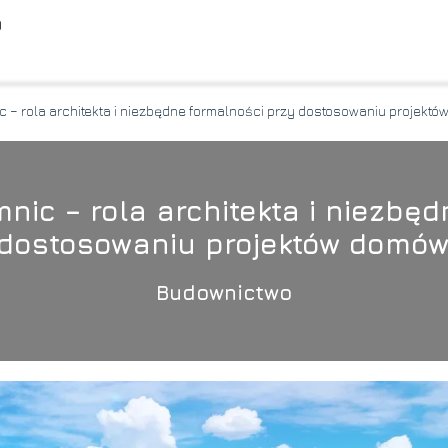
O
c – rola architekta i niezbędne formalności przy dostosowaniu projektó
nic – rola architekta i niezbę
dostosowaniu projektów domów
Budownictwo