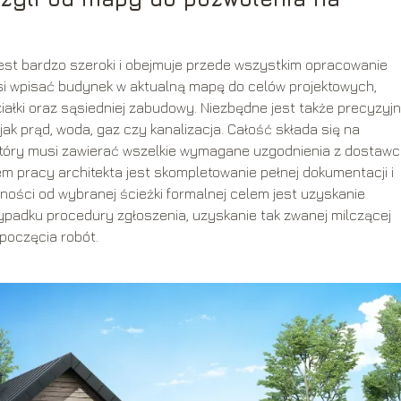
 jest bardzo szeroki i obejmuje przede wszystkim opracowanie
si wpisać budynek w aktualną mapę do celów projektowych,
ałki oraz sąsiedniej zabudowy. Niezbędne jest także precyzyj
jak prąd, woda, gaz czy kanalizacja. Całość składa się na
który musi zawierać wszelkie wymagane uzgodnienia z dostaw
m pracy architekta jest skompletowanie pełnej dokumentacji i
ności od wybranej ścieżki formalnej celem jest uzyskanie
padku procedury zgłoszenia, uzyskanie tak zwanej milczącej
poczęcia robót.