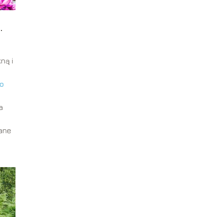
.
ną i
o
a
wane