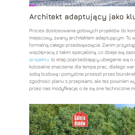
Architekt adaptujący jako kl
Proces dostosowania gotowych projektów do kon
miejscowy, zwany architektem adaptującym. To w
formalną całego przedsięwzięcia. Zanim przystą
współpracę z takim specjalistą, co dzieje się za
projektu
to etap poprzedzający ubieganie się o
kolosalne znaczenie dla tempa prac, dlatego war
sobą budowę i pomyślnie przeszli przez biurokra
zgodność planu z przepisami, ale też powinien 
przez nas modyfikacje, o ile są one technicznie m