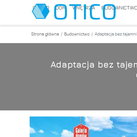
OGRÓD
DOM
WNĘTRZA
BUDOWNICTW
Strona główna
/
Budownictwo
/
Adaptacja bez tajemni
Adaptacja bez tajem