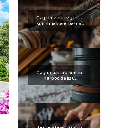
Czy można czyścić
komin jak się pali w
piecu?
Czy ocieplać komin
na poddaszu
nieużytkowym?
Jak postawić komin