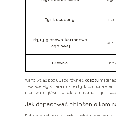
Tynk ozdobny
śred
Płyty gipsowo-kartonowe
wys
(ogniowe)
Drewno
nis
Warto wziąć pod uwagę również
koszty
materiał
trwalsze. Płytki ceramiczne i tynki ozdobne sta
stosowane głównie w celach dekoracyjnych, szcze
Jak dopasować obłożenie komina
Dobierając obudowę komina, należy uwzględnić