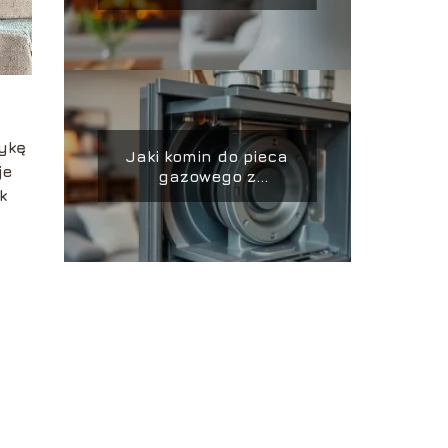
ykę
Jaki komin do pieca
je
gazowego z
k
zamkniętą komorą
spalania?