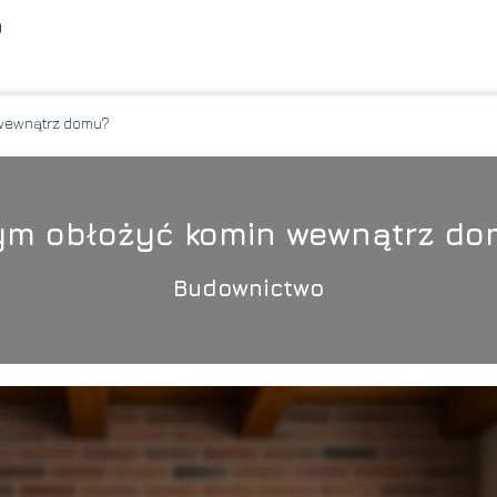
O
wewnątrz domu?
ym obłożyć komin wewnątrz do
Budownictwo