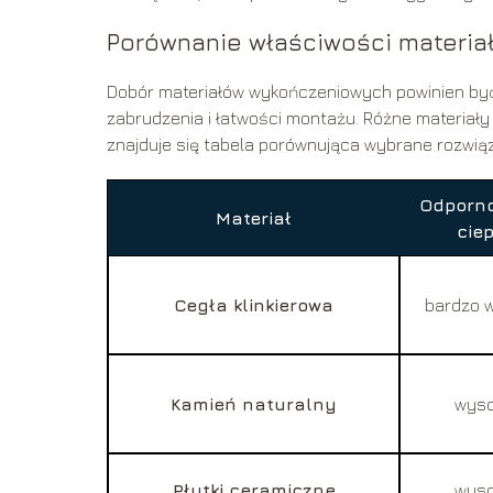
Porównanie właściwości materi
Dobór materiałów wykończeniowych powinien być
zabrudzenia i łatwości montażu. Różne materiały
znajduje się tabela porównująca wybrane rozwiąz
Odporn
Materiał
ciep
Cegła klinkierowa
bardzo 
Kamień naturalny
wys
Płytki ceramiczne
wys