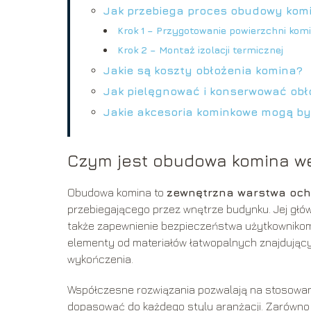
Jak przebiega proces obudowy kom
Krok 1 – Przygotowanie powierzchni kom
Krok 2 – Montaż izolacji termicznej
Jakie są koszty obłożenia komina?
Jak pielęgnować i konserwować obł
Jakie akcesoria kominkowe mogą b
Czym jest obudowa komina w
Obudowa komina to
zewnętrzna warstwa och
przebiegającego przez wnętrze budynku. Jej głó
także zapewnienie bezpieczeństwa użytkownikom
elementy od materiałów łatwopalnych znajdującyc
wykończenia.
Współczesne rozwiązania pozwalają na stosowa
dopasować do każdego stylu aranżacji. Zarówno 