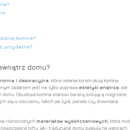
ina?
ina
ożenie komina?
yć przydatne?
ewnątrz domu?
ronna i dekoracyjna
, która osłania konstrukcję komina
wnym zadaniem jest nie tylko poprawa
estetyki wnętrza
, ale
 domu. Obudowa komina stanowi barierę izolującą rozgrzane
h się w otoczeniu, takich jak tynk, panele czy drewniane
nie różnorodnych
materiałów wykończeniowych
, które mo
nowoczesne lofty, jak i tradycyjne domy zyskują na walorach