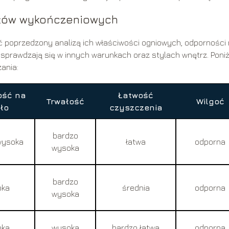
ałów wykończeniowych
 poprzedzony analizą ich właściwości ogniowych, odporności
 sprawdzają się w innych warunkach oraz stylach wnętrz. Poniż
ania:
ość na
Łatwość
Trwałość
Wilgoć
ło
czyszczenia
bardzo
wysoka
łatwa
odporna
wysoka
bardzo
oka
średnia
odporna
wysoka
oka
wysoka
bardzo łatwa
odporna