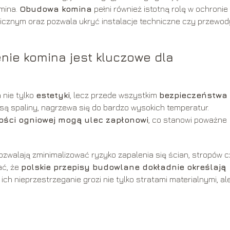
mina.
Obudowa komina
pełni również istotną rolę w ochronie
icznym oraz pozwala ukryć instalacje techniczne czy przewod
ie komina jest kluczowe dla
 nie tylko
estetyki
, lecz przede wszystkim
bezpieczeństwa
 są spaliny, nagrzewa się do bardzo wysokich temperatur.
ości ogniowej mogą ulec zapłonowi
, co stanowi poważne
pozwalają zminimalizować ryzyko zapalenia się ścian, stropów 
ać, że
polskie przepisy budowlane dokładnie określają
a ich nieprzestrzeganie grozi nie tylko stratami materialnymi, al