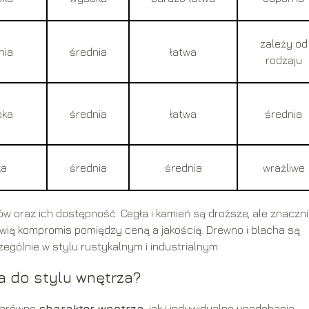
zależy od
nia
średnia
łatwa
rodzaju
oka
średnia
łatwa
średnia
ka
średnia
średnia
wrażliwe
ów oraz ich dostępność. Cegła i kamień są droższe, ale znaczn
nowią kompromis pomiędzy ceną a jakością. Drewno i blacha są
gólnie w stylu rustykalnym i industrialnym.
 do stylu wnętrza?
 zarówno
charakter wnętrza
, jak i indywidualne upodobania