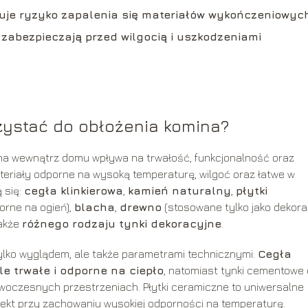
uje ryzyko zapalenia się materiałów wykończeniowych
zabezpieczają przed wilgocią i uszkodzeniami
zystać do obłożenia komina?
na wewnątrz domu wpływa na trwałość, funkcjonalność oraz
teriały odporne na wysoką temperaturę, wilgoć oraz łatwe w
 się:
cegła klinkierowa
,
kamień naturalny
,
płytki
orne na ogień),
blacha
,
drewno
(stosowane tylko jako dekora
także
różnego rodzaju tynki dekoracyjne
.
tylko wyglądem, ale także parametrami technicznymi.
Cegła
le trwałe i odporne na ciepło
, natomiast tynki cementowe
woczesnych przestrzeniach. Płytki ceramiczne to uniwersalne
fekt przy zachowaniu wysokiej odporności na temperaturę.