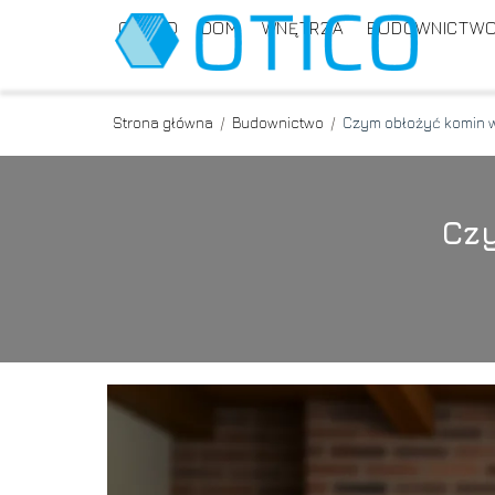
OGRÓD
DOM
WNĘTRZA
BUDOWNICTW
Strona główna
/
Budownictwo
/
Czym obłożyć komin 
Cz