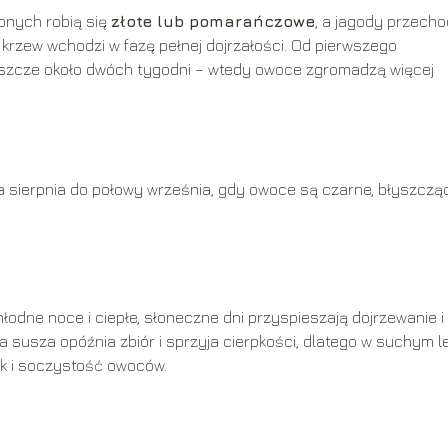
onych robią się
złote lub pomarańczowe
, a jagody przech
, krzew wchodzi w fazę pełnej dojrzałości. Od pierwszego
eszcze około dwóch tygodni – wtedy owoce zgromadzą więcej
a sierpnia do połowy września, gdy owoce są czarne, błyszczą
odne noce i ciepłe, słoneczne dni przyspieszają dojrzewanie i
ła susza opóźnia zbiór i sprzyja cierpkości, dlatego w suchym l
k i soczystość owoców.