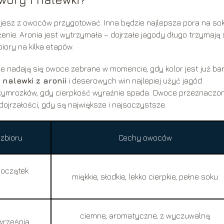
jesz z owoców przygotować. Inna będzie najlepsza pora na sok
enie. Aronia jest wytrzymała – dojrzałe jagody długo trzymają 
iory na kilka etapów.
e nadają się owoce zebrane w momencie, gdy kolor jest już ba
o
nalewki z aronii
i deserowych win najlepiej użyć jagód
zymrozków, gdy cierpkość wyraźnie spada. Owoce przeznaczo
ojrzałości, gdy są największe i najsoczystsze.
zbioru
Cechy owoców
początek
miękkie, słodkie, lekko cierpkie, pełne soku
ciemne, aromatyczne, z wyczuwalną
 września