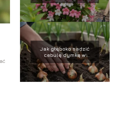
prawidłowo
pielęgnować?
Jak głęboko sadzić
cebulę dymkę w
wać
ogródku?