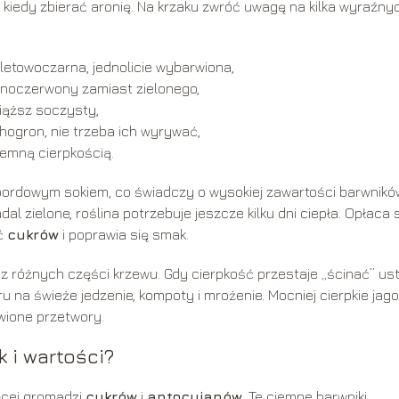
kiedy zbierać aronię. Na krzaku zwróć uwagę na kilka wyraźny
letowoczarna, jednolicie wybarwiona,
emnoczerwony zamiast zielonego,
miąższ soczysty,
ogron, nie trzeba ich wyrywać,
yjemną cierpkością.
 bordowym sokiem, co świadczy o wysokiej zawartości barwnikó
dal zielone, roślina potrzebuje jeszcze kilku dni ciepła. Opłaca 
ść
cukrów
i poprawia się smak.
z różnych części krzewu. Gdy cierpkość przestaje „ścinać” ust
ru na świeże jedzenie, kompoty i mrożenie. Mocniej cierpkie jag
ione przetwory.
 i wartości?
ięcej gromadzi
cukrów
i
antocyjanów
. Te ciemne barwniki