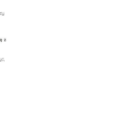
czy
ę z
yć,