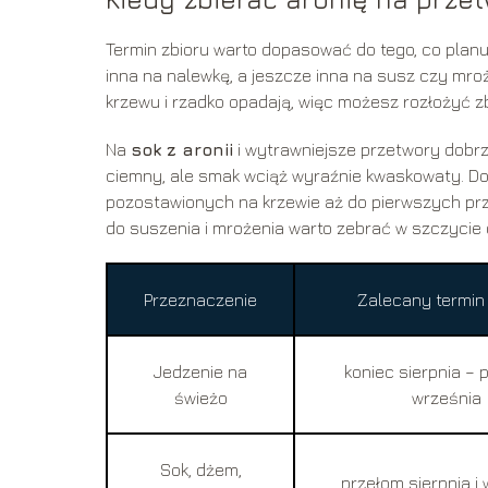
Termin zbioru warto dopasować do tego, co planu
inna na nalewkę, a jeszcze inna na susz czy mroż
krzewu i rzadko opadają, więc możesz rozłożyć zb
Na
sok z aronii
i wytrawniejsze przetwory dobrz
ciemny, ale smak wciąż wyraźnie kwaskowaty. D
pozostawionych na krzewie aż do pierwszych pr
do suszenia i mrożenia warto zebrać w szczycie d
Przeznaczenie
Zalecany termin 
Jedzenie na
koniec sierpnia – 
świeżo
września
Sok, dżem,
przełom sierpnia i