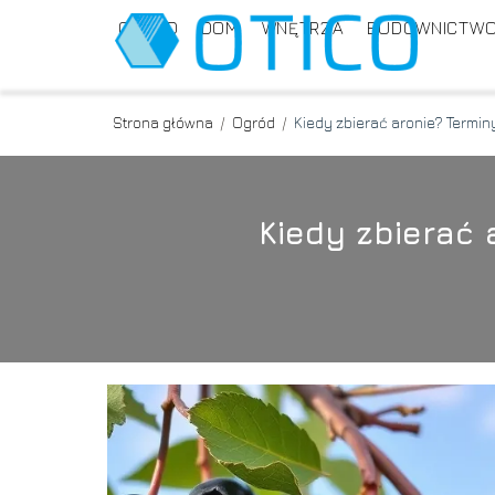
OGRÓD
DOM
WNĘTRZA
BUDOWNICTW
Strona główna
/
Ogród
/
Kiedy zbierać aronie? Termin
Kiedy zbierać 