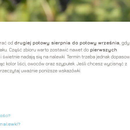
erać od
drugiej połowy sierpnia do połowy września
, gdy
maku. Część zbioru warto zostawić nawet do
pierwszych
 i świetnie nadają się na nalewki. Termin trzeba jednak dopaso
c kolor liści, owoców oraz szypułek. Jeśli chcesz wycisnąć z
rzeczytaj uważnie poniższe wskazówki.
tości?
 nalewki?