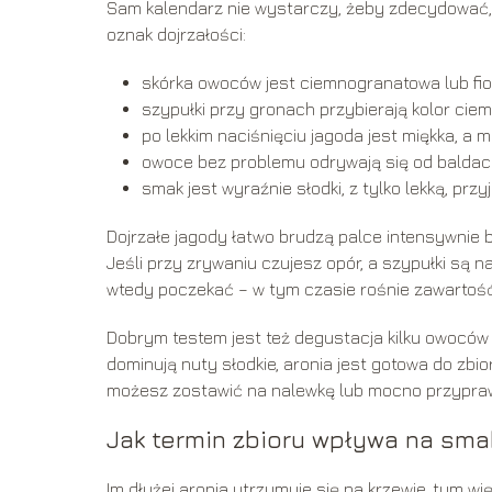
Sam kalendarz nie wystarczy, żeby zdecydować, 
oznak dojrzałości:
skórka owoców jest ciemnogranatowa lub fio
szypułki przy gronach przybierają kolor ci
po lekkim naciśnięciu jagoda jest miękka, a 
owoce bez problemu odrywają się od baldach
smak jest wyraźnie słodki, z tylko lekką, prz
Dojrzałe jagody łatwo brudzą palce intensywnie
Jeśli przy zrywaniu czujesz opór, a szypułki są na
wtedy poczekać – w tym czasie rośnie zawarto
Dobrym testem jest też degustacja kilku owoców 
dominują nuty słodkie, aronia jest gotowa do zbio
możesz zostawić na nalewkę lub mocno przypraw
Jak termin zbioru wpływa na smak
Im dłużej aronia utrzymuje się na krzewie, tym w