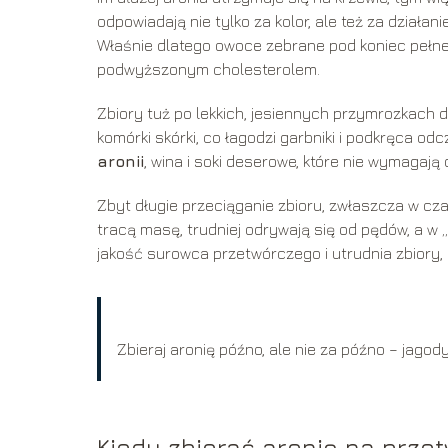
odpowiadają nie tylko za kolor, ale też za działa
Właśnie dlatego owoce zebrane pod koniec pełnej
podwyższonym cholesterolem.
Zbiory tuż po lekkich, jesiennych przymrozkach 
komórki skórki, co łagodzi garbniki i podkręca o
aronii
, wina i soki deserowe, które nie wymagają 
Zbyt długie przeciąganie zbioru, zwłaszcza w cz
tracą masę, trudniej odrywają się od pędów, a 
jakość surowca przetwórczego i utrudnia zbiory
Zbieraj aronię późno, ale nie za późno – jagod
Kiedy zbierać aronię na przet