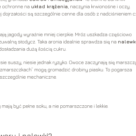
nie ochronne na
układ krążenia
, naczynia krwionośne i oczy.
 dojrzałości są szczególnie cenne dla osób z nadciśnieniem 
dają jagody wyraźnie mniej cierpkie. Mróz uszkadza częściowo
dczuwalną słodycz. Taka aronia idealnie sprawdza się na
nalewk
dosładzania dużą ilością cukru.
asie suszy, niesie jednak ryzyko. Owoce zaczynają się marszcz
w „zmarszczkach” mogą gromadzić drobiny piasku. To pogarsza
, szczególnie mechaniczne.
y mają być pełne soku, a nie pomarszczone i lekkie.
wory i nalewki?