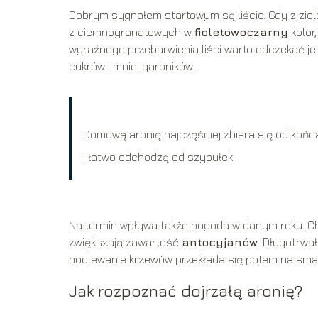
Dobrym sygnałem startowym są liście. Gdy z ziel
z ciemnogranatowych w
fioletowoczarny
kolor
wyraźnego przebarwienia liści warto odczekać j
cukrów i mniej garbników.
Domową aronię najczęściej zbiera się od końc
i łatwo odchodzą od szypułek.
Na termin wpływa także pogoda w danym roku. Chł
zwiększają zawartość
antocyjanów
. Długotrwa
podlewanie krzewów przekłada się potem na sma
Jak rozpoznać dojrzałą aronię?