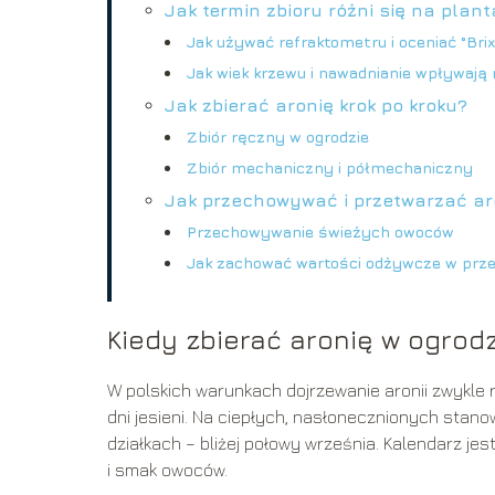
Jak termin zbioru różni się na plan
Jak używać refraktometru i oceniać °Bri
Jak wiek krzewu i nawadnianie wpływają 
Jak zbierać aronię krok po kroku?
Zbiór ręczny w ogrodzie
Zbiór mechaniczny i półmechaniczny
Jak przechowywać i przetwarzać aro
Przechowywanie świeżych owoców
Jak zachować wartości odżywcze w prz
Kiedy zbierać aronię w ogrod
W polskich warunkach dojrzewanie aronii zwykle
dni jesieni. Na ciepłych, nasłonecznionych stan
działkach – bliżej połowy września. Kalendarz jes
i smak owoców.