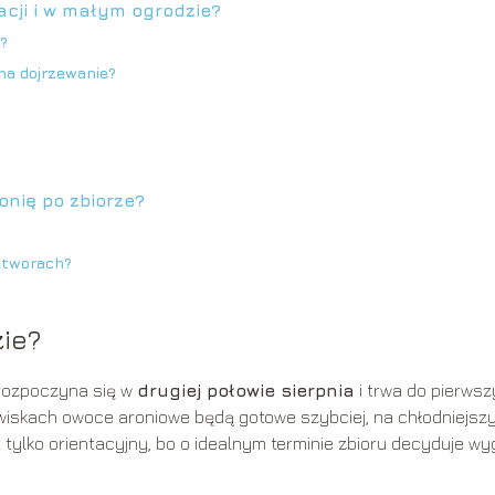
tacji i w małym ogrodzie?
x?
na dojrzewanie?
nię po zbiorze?
etworach?
zie?
 rozpoczyna się w
drugiej połowie sierpnia
i trwa do pierws
owiskach owoce aroniowe będą gotowe szybciej, na chłodniejsz
t tylko orientacyjny, bo o idealnym terminie zbioru decyduje wy