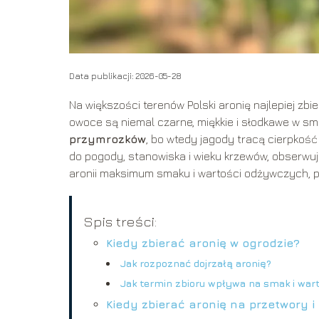
Data publikacji: 2026-05-28
Na większości terenów Polski aronię najlepiej zbi
owoce są niemal czarne, miękkie i słodkawe w s
przymrozków
, bo wtedy jagody tracą cierpkość
do pogody, stanowiska i wieku krzewów, obserwują
aronii maksimum smaku i wartości odżywczych, p
Spis treści:
Kiedy zbierać aronię w ogrodzie?
Jak rozpoznać dojrzałą aronię?
Jak termin zbioru wpływa na smak i war
Kiedy zbierać aronię na przetwory i