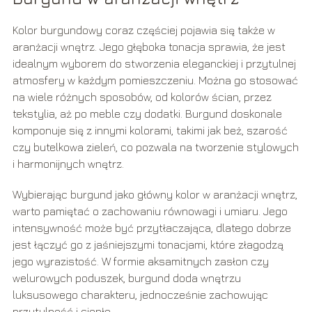
Kolor burgundowy coraz częściej pojawia się także w
aranżacji wnętrz. Jego głęboka tonacja sprawia, że jest
idealnym wyborem do stworzenia eleganckiej i przytulnej
atmosfery w każdym pomieszczeniu. Można go stosować
na wiele różnych sposobów, od kolorów ścian, przez
tekstylia, aż po meble czy dodatki. Burgund doskonale
komponuje się z innymi kolorami, takimi jak beż, szarość
czy butelkowa zieleń, co pozwala na tworzenie stylowych
i harmonijnych wnętrz.
Wybierając burgund jako główny kolor w aranżacji wnętrz,
warto pamiętać o zachowaniu równowagi i umiaru. Jego
intensywność może być przytłaczająca, dlatego dobrze
jest łączyć go z jaśniejszymi tonacjami, które złagodzą
jego wyrazistość. W formie aksamitnych zasłon czy
welurowych poduszek, burgund doda wnętrzu
luksusowego charakteru, jednocześnie zachowując
przytulność i ciepło.