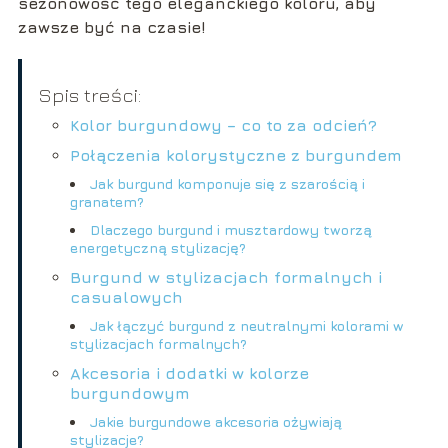
sezonowość tego eleganckiego koloru, aby
zawsze być na czasie!
Spis treści:
Kolor burgundowy – co to za odcień?
Połączenia kolorystyczne z burgundem
Jak burgund komponuje się z szarością i
granatem?
Dlaczego burgund i musztardowy tworzą
energetyczną stylizację?
Burgund w stylizacjach formalnych i
casualowych
Jak łączyć burgund z neutralnymi kolorami w
stylizacjach formalnych?
Akcesoria i dodatki w kolorze
burgundowym
Jakie burgundowe akcesoria ożywiają
stylizacje?