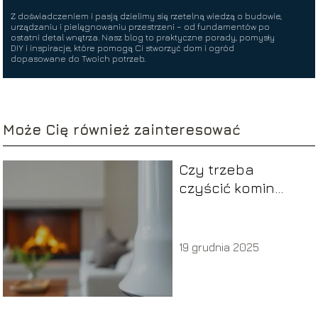
Z doświadczeniem i pasją dzielimy się rzetelną wiedzą o budowie,
urządzaniu i pielęgnowaniu przestrzeni – od fundamentów po
ostatni detal wnętrza. Nasz blog to praktyczne porady, pomysły
DIY i inspiracje, które pomogą Ci stworzyć dom i ogród
dopasowane do Twoich potrzeb.
Może Cię również zainteresować
Czy trzeba
czyścić komin
gazowy?
19 grudnia 2025