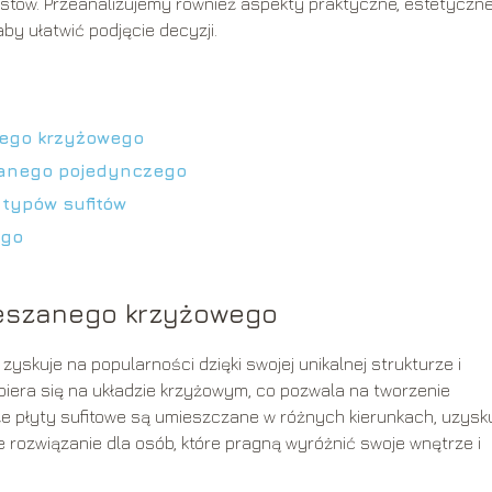
tów. Przeanalizujemy również aspekty praktyczne, estetyczn
by ułatwić podjęcie decyzji.
nego krzyżowego
zanego pojedynczego
 typów sufitów
ego
ieszanego krzyżowego
zyskuje na popularności dzięki swojej unikalnej strukturze i
iera się na układzie krzyżowym, co pozwala na tworzenie
 że płyty sufitowe są umieszczane w różnych kierunkach, uzysk
ne rozwiązanie dla osób, które pragną wyróżnić swoje wnętrze i