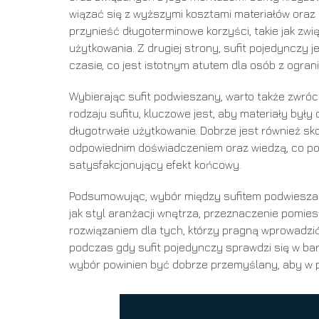
wiązać się z wyższymi kosztami materiałów oraz r
przynieść długoterminowe korzyści, takie jak zw
użytkowania. Z drugiej strony, sufit pojedyncz
czasie, co jest istotnym atutem dla osób z ogr
Wybierając sufit podwieszany, warto także zwróc
rodzaju sufitu, kluczowe jest, aby materiały był
długotrwałe użytkowanie. Dobrze jest również sk
odpowiednim doświadczeniem oraz wiedzą, co po
satysfakcjonujący efekt końcowy.
Podsumowując, wybór między sufitem podwieszan
jak styl aranżacji wnętrza, przeznaczenie pomi
rozwiązaniem dla tych, którzy pragną wprowadzi
podczas gdy sufit pojedynczy sprawdzi się w bar
wybór powinien być dobrze przemyślany, aby w p