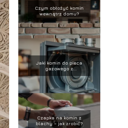
Czym obłożyć komin
wewnątrz domu?
Jaki komin do pieca
gazowego z
zamkniętą komorą
spalania?
Czapka na komin z
blachy – jak zrobić?