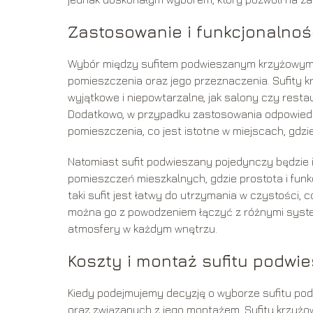
Zastosowanie i funkcjonalnoś
Wybór między sufitem podwieszanym krzyżowym 
pomieszczenia oraz jego przeznaczenia. Sufity 
wyjątkowe i niepowtarzalne, jak salony czy resta
Dodatkowo, w przypadku zastosowania odpowiedn
pomieszczenia, co jest istotne w miejscach, gdzie
Natomiast sufit podwieszany pojedynczy będzie 
pomieszczeń mieszkalnych, gdzie prostota i funkc
taki sufit jest łatwy do utrzymania w czystości
można go z powodzeniem łączyć z różnymi syste
atmosfery w każdym wnętrzu.
Koszty i montaż sufitu podwi
Kiedy podejmujemy decyzję o wyborze sufitu p
oraz związanych z jego montażem. Sufity krzyżo