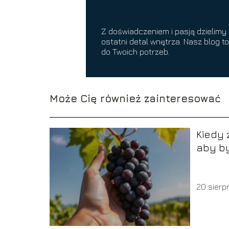
Z doświadczeniem i pasją dzielimy 
ostatni detal wnętrza. Nasz blog t
do Twoich potrzeb.
Może Cię również zainteresować
Kiedy 
aby by
20 sierp