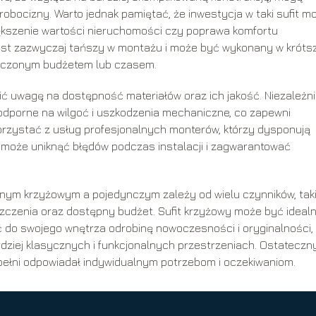
obocizny. Warto jednak pamiętać, że inwestycja w taki sufit m
iększenie wartości nieruchomości czy poprawa komfortu
y jest zazwyczaj tańszy w montażu i może być wykonany w krót
aniczonym budżetem lub czasem.
ić uwagę na dostępność materiałów oraz ich jakość. Niezależn
y odporne na wilgoć i uszkodzenia mechaniczne, co zapewni
orzystać z usług profesjonalnych monterów, którzy dysponują
może uniknąć błędów podczas instalacji i zagwarantować
ym krzyżowym a pojedynczym zależy od wielu czynników, tak
eszczenia oraz dostępny budżet. Sufit krzyżowy może być idea
ć do swojego wnętrza odrobinę nowoczesności i oryginalności,
dziej klasycznych i funkcjonalnych przestrzeniach. Ostateczn
ełni odpowiadał indywidualnym potrzebom i oczekiwaniom.