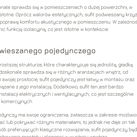
nale sprawdzi się w pomieszczeniach o dużej powierzchni, w
 istotne. Oprócz walorów estetycznych, sufit podwieszany krz
 poprawę komfortu akustycznego w pomieszczeniu. W zależnoś
 funkcję izolacyjną, co jest istotne w kontekście
dwieszanego pojedynczego
stszej strukturze, które charakteryzuje się jednolitą, gładką
ry doskonale sprawdza się w różnych aranżacjach wnętrz, od
i swojej prostocie, sufit pojedynczy jest łatwy w montażu oraz
ązane z jego instalacją. Dodatkowo, sufit ten jest bardzo
nstalacji elektrycznych i wentylacyjnych, co jest szczególnie
 komercyjnych.
jedynczy ma swoje ograniczenia, zwłaszcza w zakresie możliwo
 lub pokrywać różnymi materiałami, to jednak nie daje on tak
sób preferujących klasyczne rozwiązania, sufit pojedynczy będ
howanie prostoty i elegancji w wystroju wnętrza.