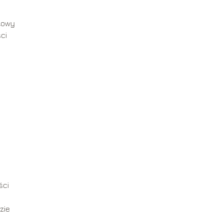
yżowy
ci
ści
zie