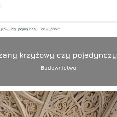
O
zyżowy czy pojedynczy – co wybrać?
szany krzyżowy czy pojedynczy
Budownictwo