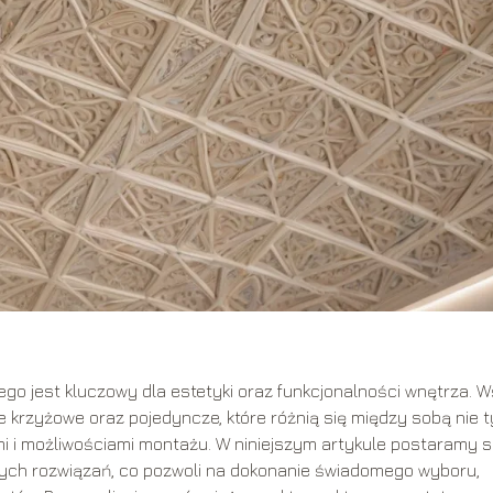
go jest kluczowy dla estetyki oraz funkcjonalności wnętrza. 
krzyżowe oraz pojedyncze, które różnią się między sobą nie t
i i możliwościami montażu. W niniejszym artykule postaramy s
 tych rozwiązań, co pozwoli na dokonanie świadomego wyboru,