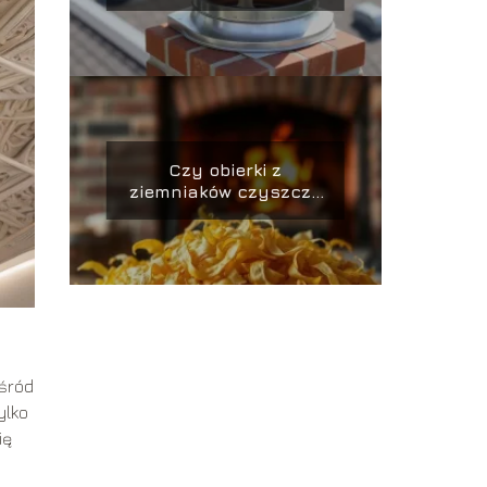
Czy obierki z
ziemniaków czyszczą
komin?
Wśród
ylko
ię