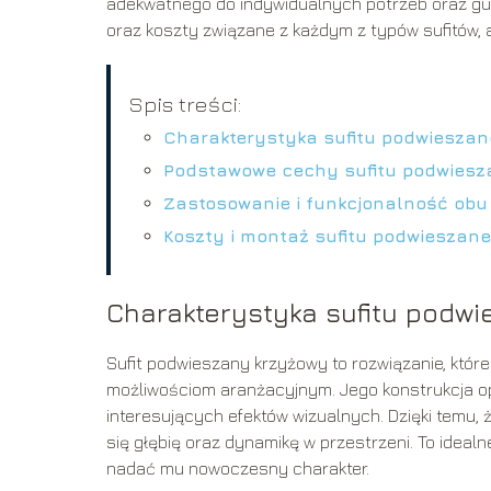
adekwatnego do indywidualnych potrzeb oraz gus
oraz koszty związane z każdym z typów sufitów, a
Spis treści:
Charakterystyka sufitu podwiesza
Podstawowe cechy sufitu podwies
Zastosowanie i funkcjonalność obu
Koszty i montaż sufitu podwieszan
Charakterystyka sufitu podw
Sufit podwieszany krzyżowy to rozwiązanie, które 
możliwościom aranżacyjnym. Jego konstrukcja op
interesujących efektów wizualnych. Dzięki temu,
się głębię oraz dynamikę w przestrzeni. To ideal
nadać mu nowoczesny charakter.