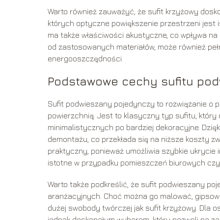
Warto również zauważyć, że sufit krzyżowy dosko
których optyczne powiększenie przestrzeni jest
ma także właściwości akustyczne, co wpływa na
od zastosowanych materiałów, może również pełnić
energooszczędności.
Podstawowe cechy sufitu po
Sufit podwieszany pojedynczy to rozwiązanie o pro
powierzchnią. Jest to klasyczny typ sufitu, któ
minimalistycznych po bardziej dekoracyjne. Dzięk
demontażu, co przekłada się na niższe koszty zwi
praktyczny, ponieważ umożliwia szybkie ukrycie i
istotne w przypadku pomieszczeń biurowych czy
Warto także podkreślić, że sufit podwieszany po
aranżacyjnych. Choć można go malować, gipsować
dużej swobody twórczej jak sufit krzyżowy. Dla o
jednak doskonałym wyborem, który pozwoli na zac