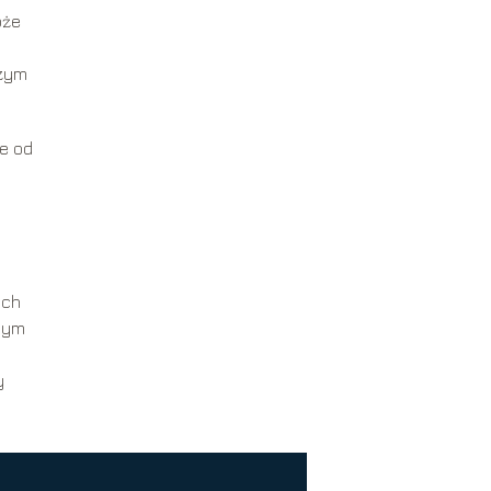
oże
szym
ie od
ich
lnym
y