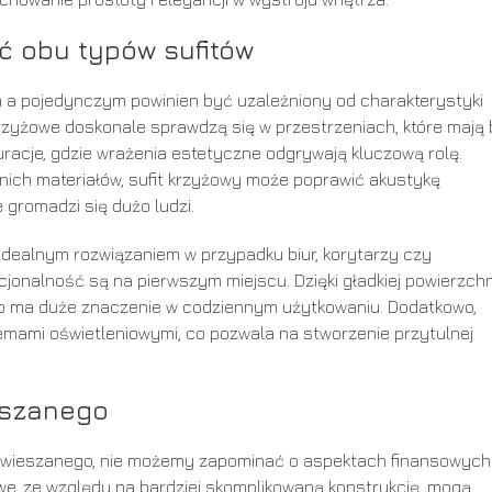
ć obu typów sufitów
a pojedynczym powinien być uzależniony od charakterystyki
krzyżowe doskonale sprawdzą się w przestrzeniach, które mają
uracje, gdzie wrażenia estetyczne odgrywają kluczową rolę.
ich materiałów, sufit krzyżowy może poprawić akustykę
 gromadzi się dużo ludzi.
idealnym rozwiązaniem w przypadku biur, korytarzy czy
jonalność są na pierwszym miejscu. Dzięki gładkiej powierzchn
, co ma duże znaczenie w codziennym użytkowaniu. Dodatkowo,
mami oświetleniowymi, co pozwala na stworzenie przytulnej
eszanego
odwieszanego, nie możemy zapominać o aspektach finansowych
we, ze względu na bardziej skomplikowaną konstrukcję, mogą