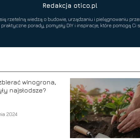
Redakcja otico.pl
się rzetelną wiedzą o budowie, urządzaniu i pielęgnowaniu pr
o praktyczne porady, pomysły DIY i inspiracje, które pomogą 
zbierać winogrona,
ły najsłodsze?
nia 2024