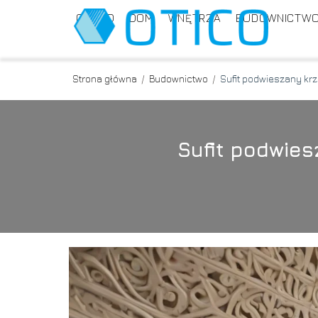
OGRÓD
DOM
WNĘTRZA
BUDOWNICTW
Strona główna
/
Budownictwo
/
Sufit podwieszany kr
Sufit podwie