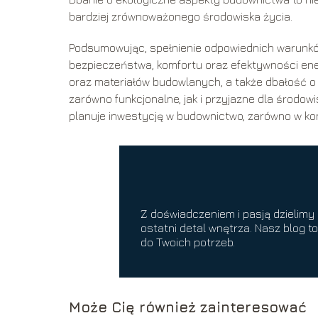
bardziej zrównoważonego środowiska życia.
Podsumowując, spełnienie odpowiednich warunkó
bezpieczeństwa, komfortu oraz efektywności en
oraz materiałów budowlanych, a także dbałość o 
zarówno funkcjonalne, jak i przyjazne dla środow
planuje inwestycję w budownictwo, zarówno w kon
Z doświadczeniem i pasją dzielimy 
ostatni detal wnętrza. Nasz blog t
do Twoich potrzeb.
Może Cię również zainteresować