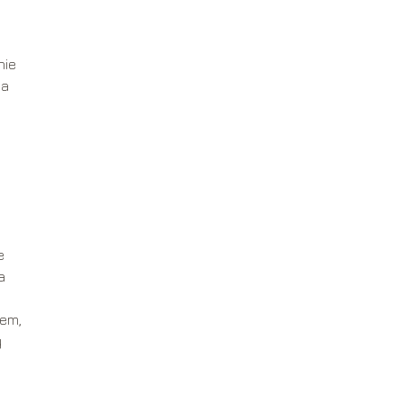
nie
na
e
a
dem,
y