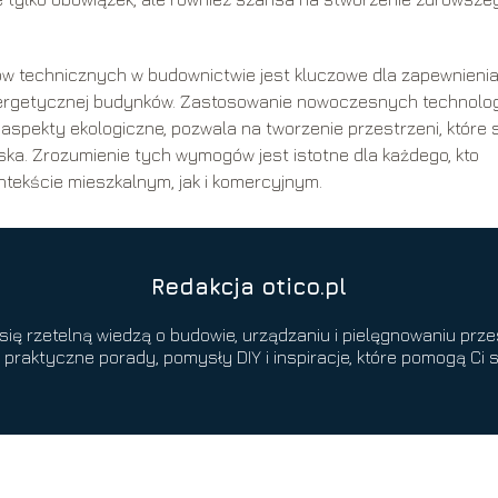
w technicznych w budownictwie jest kluczowe dla zapewnieni
ergetycznej budynków. Zastosowanie nowoczesnych technolog
aspekty ekologiczne, pozwala na tworzenie przestrzeni, które 
iska. Zrozumienie tych wymogów jest istotne dla każdego, kto
tekście mieszkalnym, jak i komercyjnym.
Redakcja otico.pl
się rzetelną wiedzą o budowie, urządzaniu i pielęgnowaniu pr
o praktyczne porady, pomysły DIY i inspiracje, które pomogą 