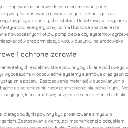
jest zapewnienie odpowiedniego ciśnienia wody oraz
fektywny. Zastosowanie nowoczesnych technologii oraz
 wydłużyć żywotność tych instalacji. Dodatkowo, w przypadku
efektywność energetyczną, co ma kluczowe znaczenie dla
wanie nowoczesnych kotłów, pomp ciepła czy systemów ogrzew
ieszkańców oraz zmniejszyć wpływ budynku na środowisko.
owe i ochrona zdrowia
damentalnych aspektów, które powinny być brane pod uwagę 
yć wyposażone w odpowiednie systemy alarmowe oraz gaśnic
wystąpienia pożaru. Zastosowanie materiałów budowlanych o
zbędne do ograniczenia rozprzestrzeniania się ognia i dymu. W
akuacyjnych, które umożliwią bezpieczne opuszczenie budynku
a, dlatego budynki powinny być projektowane z myślą o
organizm. Zastosowanie wentylacji mechanicznej z odzyskiem
ości powietrza wewnątrz budynku. Dodatkowo, warto zwrócić u