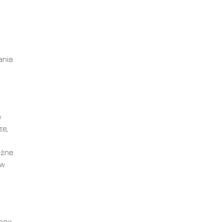
ania
w
ze,
ażne
 w
wagę