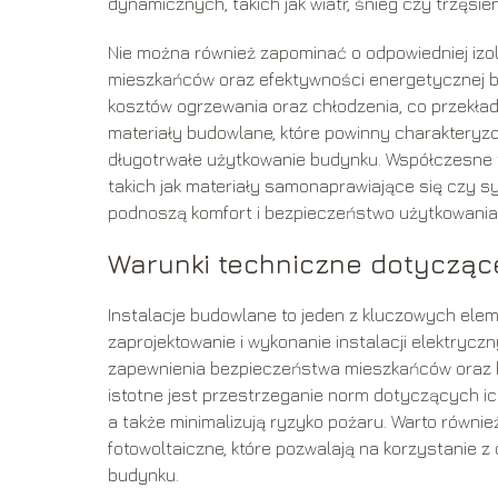
dynamicznych, takich jak wiatr, śnieg czy trzęsi
Nie można również zapominać o odpowiedniej izol
mieszkańców oraz efektywności energetycznej b
kosztów ogrzewania oraz chłodzenia, co przekład
materiały budowlane, które powinny charakteryz
długotrwałe użytkowanie budynku. Współczesne 
takich jak materiały samonaprawiające się czy 
podnoszą komfort i bezpieczeństwo użytkowania
Warunki techniczne dotyczące
Instalacje budowlane to jeden z kluczowych ele
zaprojektowanie i wykonanie instalacji elektryc
zapewnienia bezpieczeństwa mieszkańców oraz k
istotne jest przestrzeganie norm dotyczących i
a także minimalizują ryzyko pożaru. Warto równi
fotowoltaiczne, które pozwalają na korzystanie z 
budynku.