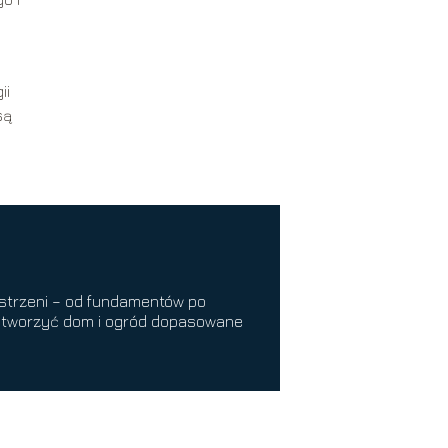
a
ii
są
zestrzeni – od fundamentów po
Ci stworzyć dom i ogród dopasowane