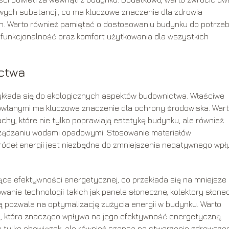
liwych substancji, co ma kluczowe znaczenie dla zdrowia
ch. Warto również pamiętać o dostosowaniu budynku do potrze
 funkcjonalność oraz komfort użytkowania dla wszystkich
ctwa
ykłada się do ekologicznych aspektów budownictwa. Właściwe
owlanymi ma kluczowe znaczenie dla ochrony środowiska. War
achy, które nie tylko poprawiają estetykę budynku, ale również
ządzaniu wodami opadowymi. Stosowanie materiałów
ódeł energii jest niezbędne do zmniejszenia negatywnego wp
ce efektywności energetycznej, co przekłada się na mniejsze
wanie technologii takich jak panele słoneczne, kolektory słone
ą pozwala na optymalizację zużycia energii w budynku. Warto
ku, która znacząco wpływa na jego efektywność energetyczną.
 tylko obowiązek, ale również szansa na stworzenie zdrowszeg