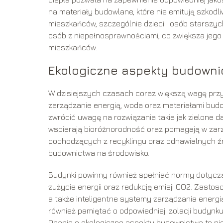
na materiały budowlane, które nie emitują szkod
mieszkańców, szczególnie dzieci i osób starszy
osób z niepełnosprawnościami, co zwiększa jego
mieszkańców.
Ekologiczne aspekty budowni
W dzisiejszych czasach coraz większą wagę prz
zarządzanie energią, woda oraz materiałami bud
zwrócić uwagę na rozwiązania takie jak zielone d
wspierają bioróżnorodność oraz pomagają w zar
pochodzących z recyklingu oraz odnawialnych źr
budownictwa na środowisko.
Budynki powinny również spełniać normy dotyczą
zużycie energii oraz redukcję emisji CO2. Zastoso
a także inteligentne systemy zarządzania energi
również pamiętać o odpowiedniej izolacji budyn
Dbanie o ekologiczne aspekty budownictwa to nie