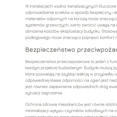
W instalacjach wodno-kanalizacyjnych kluczowe 
odprowadzenia ścieków w sposób bezpieczny i e
materiałów odpornych na korozję może znacząco
systemów grzewczych, warto zwrócić uwagę na 
obniżenia kosztów eksploatacji budynku. Stoso
podłogowego może znacząco poprawić komfort m
Bezpieczeństwo przeciwpożar
Bezpieczeństwo przeciwpożarowe to jeden z fun
każdym projekcie budowlanym. Budynki muszą b
które pozwalają na szybką reakcję w przypadku 
odpowiedniej klasie odporności na ogień jest nie
jest również zapewnienie odpowiednich dróg ew
sytuacji zagrożenia.
Ochrona zdrowia mieszkańców jest równie istotn
minimalizacji wpływu czynników szkodliwych na 
ciepła pozwala na zapewnienie odpowiedniej jak