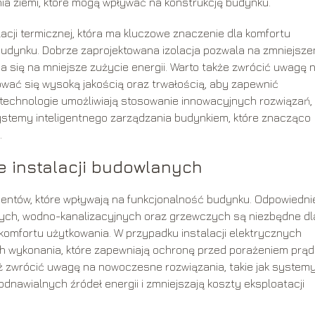
enia ziemi, które mogą wpływać na konstrukcję budynku.
acji termicznej, która ma kluczowe znaczenie dla komfortu
udynku. Dobrze zaprojektowana izolacja pozwala na zmniejsze
a się na mniejsze zużycie energii. Warto także zwrócić uwagę 
ować się wysoką jakością oraz trwałością, aby zapewnić
technologie umożliwiają stosowanie innowacyjnych rozwiązań,
systemy inteligentnego zarządzania budynkiem, które znacząco
.
 instalacji budowlanych
mentów, które wpływają na funkcjonalność budynku. Odpowiedni
znych, wodno-kanalizacyjnych oraz grzewczych są niezbędne dl
omfortu użytkowania. W przypadku instalacji elektrycznych
ch wykonania, które zapewniają ochronę przed porażeniem prą
eż zwrócić uwagę na nowoczesne rozwiązania, takie jak system
odnawialnych źródeł energii i zmniejszają koszty eksploatacji