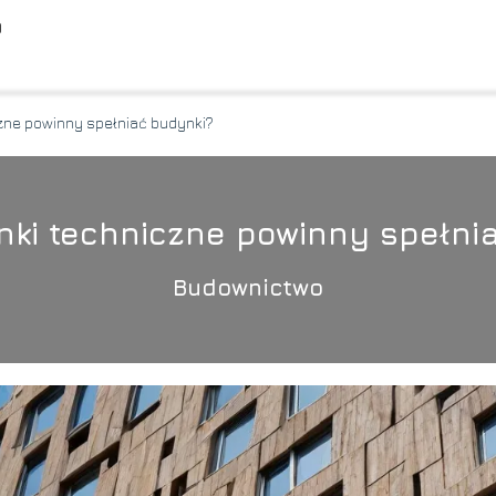
O
czne powinny spełniać budynki?
nki techniczne powinny spełni
Budownictwo