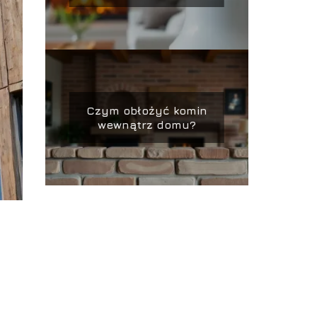
Czym obłożyć komin
wewnątrz domu?