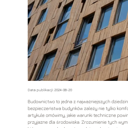
Data publikacji: 2024-08-20
Budownictwo to jedna z najważniejszych dziedzin,
bezpieczeństwa budynków zależy nie tylko komfo
artykule omówimy, jakie warunki techniczne powi
przyjazne dla środowiska. Zrozumienie tych wymo