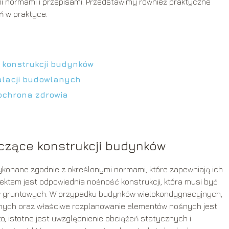
 normami i przepisami. Przedstawimy również praktyczne
ń w praktyce.
konstrukcji budynków
alacji budowlanych
ochrona zdrowia
zące konstrukcji budynków
ykonane zgodnie z określonymi normami, które zapewniają ich
ktem jest odpowiednia nośność konstrukcji, która musi być
 gruntowych. W przypadku budynków wielokondygnacyjnych,
nych oraz właściwe rozplanowanie elementów nośnych jest
o, istotne jest uwzględnienie obciążeń statycznych i