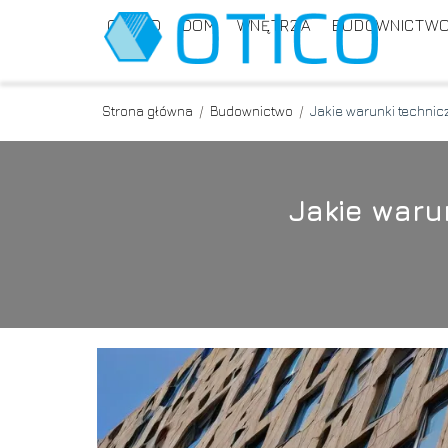
OGRÓD
DOM
WNĘTRZA
BUDOWNICTW
Strona główna
/
Budownictwo
/
Jakie warunki techni
Jakie waru